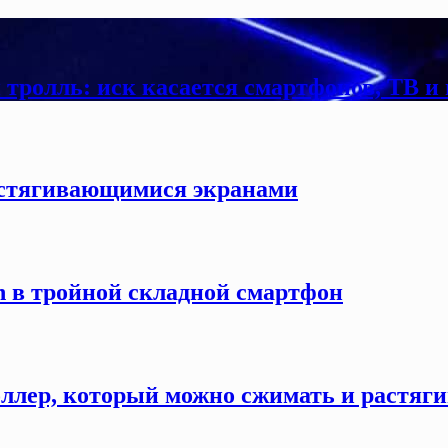
тролль: иск касается смартфонов, ТВ и
астягивающимися экранами
n в тройной складной смартфон
ллер, который можно сжимать и растяги