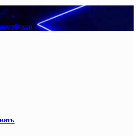
 ноутбуков
вать