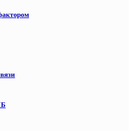
-фактором
связи
МБ