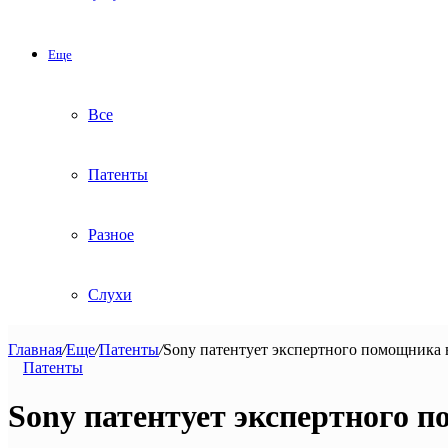
Еще
Все
Патенты
Разное
Слухи
Главная
/
Еще
/
Патенты
/
Sony патентует экспертного помощника 
Патенты
Sony патентует экспертного 