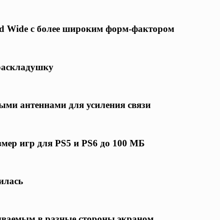
ld Wide с более широким форм-фактором
-раскладушку
ными антеннами для усиления связи
змер игр для PS5 и PS6 до 100 МБ
илась
ываемым в разные стороны экраном