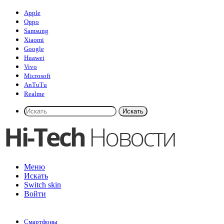
Apple
Oppo
Samsung
Xiaomi
Google
Huawei
Vivo
Microsoft
AnTuTu
Realme
Искать
Меню
Искать
Switch skin
Войти
Смартфоны