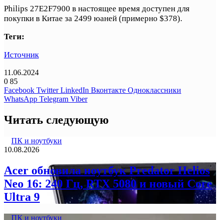
Philips 27E2F7900 в настоящее время доступен для
покупки в Китае за 2499 юаней (примерно $378).
Теги:
Источник
11.06.2024
0
85
Facebook
Twitter
LinkedIn
Вконтакте
Одноклассники
WhatsApp
Telegram
Viber
Читать следующую
ПК и ноутбуки
10.08.2026
Acer обновила ноутбук Predator Helios
Neo 16: 240 Гц, RTX 5080 и новый Core
Ultra 9
ПК и ноутбуки