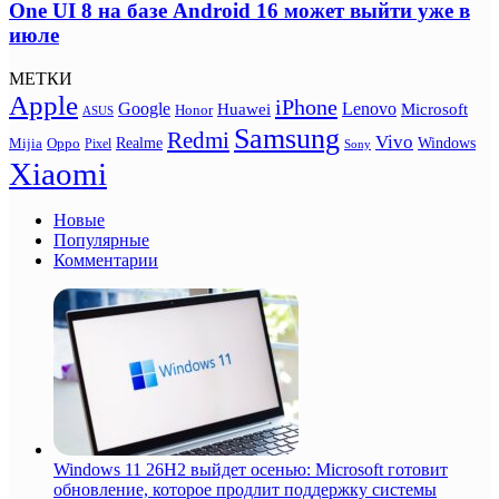
One UI 8 на базе Android 16 может выйти уже в
июле
МЕТКИ
Apple
iPhone
Google
Lenovo
Huawei
Microsoft
Honor
ASUS
Samsung
Redmi
Vivo
Realme
Oppo
Windows
Mijia
Pixel
Sony
Xiaomi
Новые
Популярные
Комментарии
Windows 11 26H2 выйдет осенью: Microsoft готовит
обновление, которое продлит поддержку системы