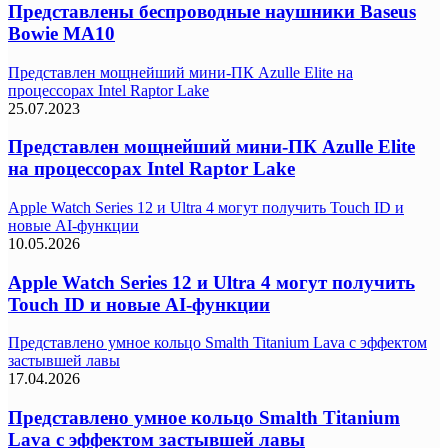
Представлены беспроводные наушники Baseus
Bowie MA10
Представлен мощнейший мини-ПК Azulle Elite на
процессорах Intel Raptor Lake
25.07.2023
Представлен мощнейший мини-ПК Azulle Elite
на процессорах Intel Raptor Lake
Apple Watch Series 12 и Ultra 4 могут получить Touch ID и
новые AI-функции
10.05.2026
Apple Watch Series 12 и Ultra 4 могут получить
Touch ID и новые AI-функции
Представлено умное кольцо Smalth Titanium Lava с эффектом
застывшей лавы
17.04.2026
Представлено умное кольцо Smalth Titanium
Lava с эффектом застывшей лавы