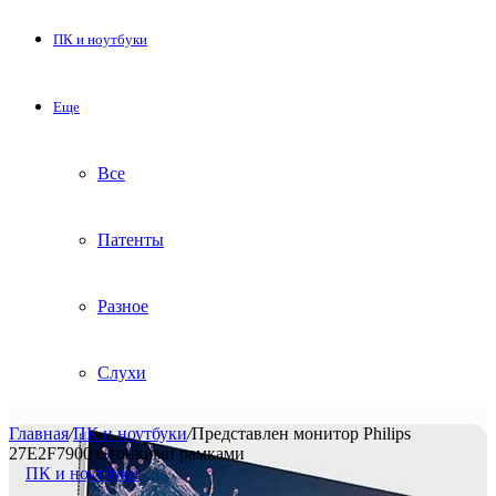
ПК и ноутбуки
Еще
Все
Патенты
Разное
Слухи
Главная
/
ПК и ноутбуки
/
Представлен монитор Philips
27E2F7900 с тонкими рамками
ПК и ноутбуки