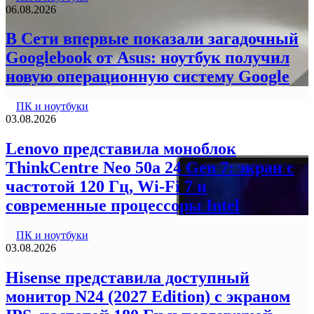
06.08.2026
В Сети впервые показали загадочный
Googlebook от Asus: ноутбук получил
новую операционную систему Google
ПК и ноутбуки
03.08.2026
Lenovo представила моноблок
ThinkCentre Neo 50a 24 Gen 7: экран с
частотой 120 Гц, Wi-Fi 7 и
современные процессоры Intel
ПК и ноутбуки
03.08.2026
Hisense представила доступный
монитор N24 (2027 Edition) с экраном