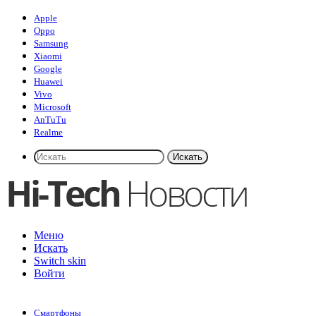
Apple
Oppo
Samsung
Xiaomi
Google
Huawei
Vivo
Microsoft
AnTuTu
Realme
Искать
Меню
Искать
Switch skin
Войти
Смартфоны