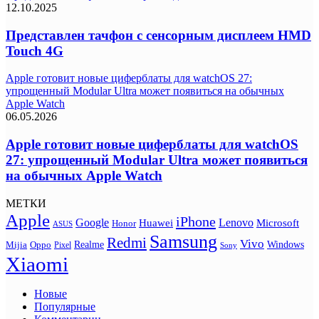
12.10.2025
Представлен тачфон с сенсорным дисплеем HMD
Touch 4G
Apple готовит новые циферблаты для watchOS 27:
упрощенный Modular Ultra может появиться на обычных
Apple Watch
06.05.2026
Apple готовит новые циферблаты для watchOS
27: упрощенный Modular Ultra может появиться
на обычных Apple Watch
МЕТКИ
Apple
iPhone
Google
Lenovo
Huawei
Microsoft
Honor
ASUS
Samsung
Redmi
Vivo
Realme
Oppo
Windows
Mijia
Pixel
Sony
Xiaomi
Новые
Популярные