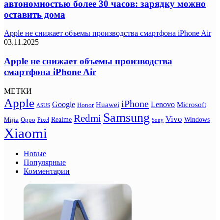
автономностью более 30 часов: зарядку можно
оставить дома
Apple не снижает объемы производства смартфона iPhone Air
03.11.2025
Apple не снижает объемы производства
смартфона iPhone Air
МЕТКИ
Apple
iPhone
Google
Lenovo
Huawei
Microsoft
Honor
ASUS
Samsung
Redmi
Vivo
Realme
Oppo
Windows
Mijia
Pixel
Sony
Xiaomi
Новые
Популярные
Комментарии