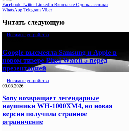
Facebook
Twitter
LinkedIn
Вконтакте
Одноклассники
WhatsApp
Telegram
Viber
Читать следующую
Носимые устройства
09.08.2026
Google высмеяла Samsung и Apple в
новом тизере Pixel Watch 5 перед
презентацией
Носимые устройства
09.08.2026
Sony возвращает легендарные
наушники WH-1000XM4, но новая
версия получила странное
ограничение