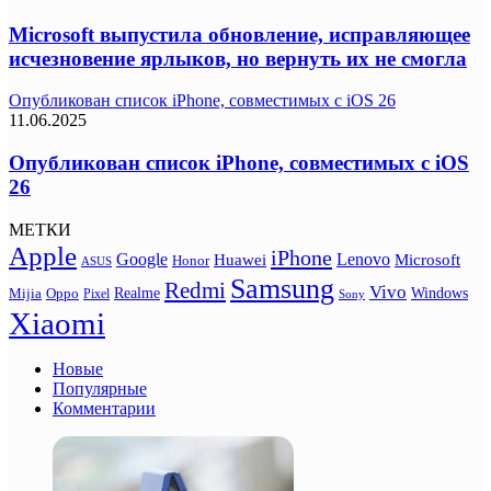
Microsoft выпустила обновление, исправляющее
исчезновение ярлыков, но вернуть их не смогла
Опубликован список iPhone, совместимых с iOS 26
11.06.2025
Опубликован список iPhone, совместимых с iOS
26
МЕТКИ
Apple
iPhone
Google
Lenovo
Huawei
Microsoft
Honor
ASUS
Samsung
Redmi
Vivo
Realme
Oppo
Windows
Mijia
Pixel
Sony
Xiaomi
Новые
Популярные
Комментарии