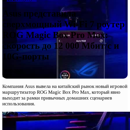
Asus представила
сверхмощный Wi-Fi 7 роутер
ROG Magic Box Pro Max:
скорость до 12 000 Мбит/с и
10G-порты
18.05.2026
0
45
Компания Asus вывела на китайский рынок новый игровой
маршрутизатор ROG Magic Box Pro Max, который явно
выходит за рамки привычных домашних сценариев
использования.