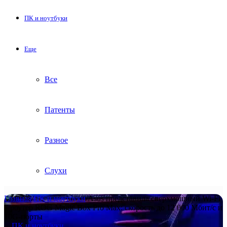
ПК и ноутбуки
Еще
Все
Патенты
Разное
Слухи
Главная
/
ПК и ноутбуки
/
Asus представила сверхмощный Wi-Fi
7 роутер ROG Magic Box Pro Max: скорость до 12 000 Мбит/с и
10G-порты
ПК и ноутбуки