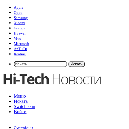
Apple
Oppo
Samsung
Xiaomi
Google
Huawei
Vivo
Microsoft
AnTuTu
Realme
Искать
Меню
Искать
Switch skin
Войти
Смартфоны