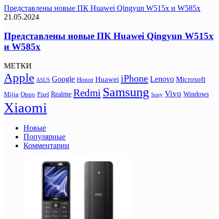
Представлены новые ПК Huawei Qingyun W515x и W585x
21.05.2024
Представлены новые ПК Huawei Qingyun W515x
и W585x
МЕТКИ
Apple
iPhone
Google
Lenovo
Huawei
Microsoft
Honor
ASUS
Samsung
Redmi
Vivo
Realme
Oppo
Windows
Mijia
Pixel
Sony
Xiaomi
Новые
Популярные
Комментарии