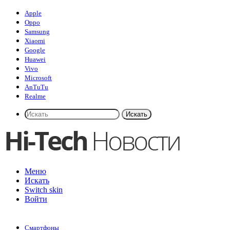
Apple
Oppo
Samsung
Xiaomi
Google
Huawei
Vivo
Microsoft
AnTuTu
Realme
Искать
Меню
Искать
Switch skin
Войти
Смартфоны