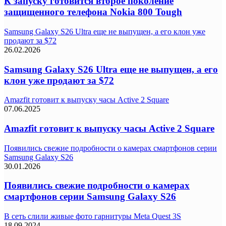
К запуску готовится второе поколение
защищенного телефона Nokia 800 Tough
Samsung Galaxy S26 Ultra еще не выпущен, а его клон уже
продают за $72
26.02.2026
Samsung Galaxy S26 Ultra еще не выпущен, а его
клон уже продают за $72
Amazfit готовит к выпуску часы Active 2 Square
07.06.2025
Amazfit готовит к выпуску часы Active 2 Square
Появились свежие подробности о камерах смартфонов серии
Samsung Galaxy S26
30.01.2026
Появились свежие подробности о камерах
смартфонов серии Samsung Galaxy S26
В сеть слили живые фото гарнитуры Meta Quest 3S
18.09.2024