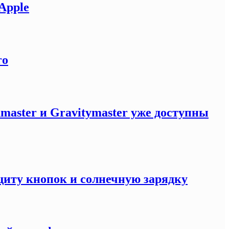
Apple
ro
master и Gravitymaster уже доступны
щиту кнопок и солнечную зарядку