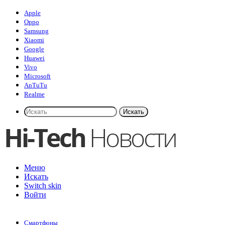
Apple
Oppo
Samsung
Xiaomi
Google
Huawei
Vivo
Microsoft
AnTuTu
Realme
Искать
Меню
Искать
Switch skin
Войти
Смартфоны