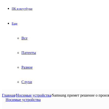
ПК и ноутбуки
Еще
Все
Патенты
Разное
Слухи
Главная
/
Носимые устройства
/
Samsung примет решение о произв
Носимые устройства