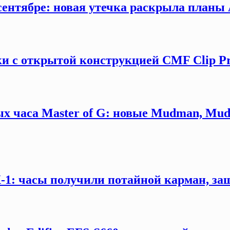
сентябре: новая утечка раскрыла планы 
и с открытой конструкцией CMF Clip P
х часа Master of G: новые Mudman, Mud
X-1: часы получили потайной карман, за