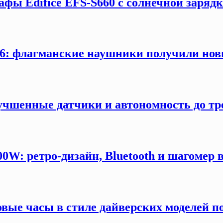
афы Edifice EFS-S660 с солнечной заряд
: флагманские наушники получили новы
учшенные датчики и автономность до тр
W: ретро-дизайн, Bluetooth и шагомер в
вые часы в стиле дайверских моделей п