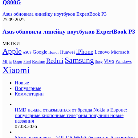
Q800G
Asus обновила линейку ноутбуков ExpertBook P3
25.09.2025
Asus обновила линейку ноутбуков ExpertBook P3
МЕТКИ
Apple
iPhone
Google
Lenovo
Huawei
Microsoft
Honor
ASUS
Samsung
Redmi
Vivo
Realme
Oppo
Windows
Mijia
Pixel
Sony
Xiaomi
Новые
Популярные
Комментарии
HMD начала отказываться от бренда Nokia в Европе:
популярные кнопочные телефоны получили новые
названия
07.08.2026
Sharp представила AQUOS Wish6: бюджетный смартфон