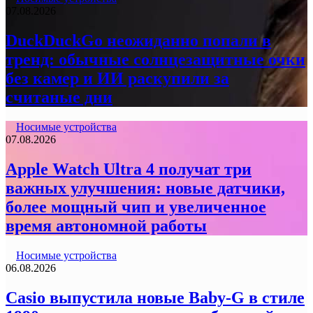
07.08.2026
DuckDuckGo неожиданно попали в
тренд: обычные солнцезащитные очки
без камер и ИИ раскупили за
считаные дни
Носимые устройства
07.08.2026
Apple Watch Ultra 4 получат три
важных улучшения: новые датчики,
более мощный чип и увеличенное
время автономной работы
Носимые устройства
06.08.2026
Casio выпустила новые Baby-G в стиле