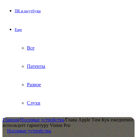
ПК и ноутбуки
Еще
Все
Патенты
Разное
Слухи
Главная
/
Носимые устройства
/
Глава Apple Тим Кук ежедневно
использует гарнитуру Vision Pro
Носимые устройства