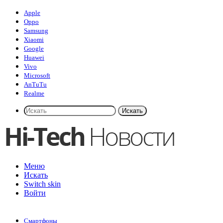
Apple
Oppo
Samsung
Xiaomi
Google
Huawei
Vivo
Microsoft
AnTuTu
Realme
Искать
Меню
Искать
Switch skin
Войти
Смартфоны