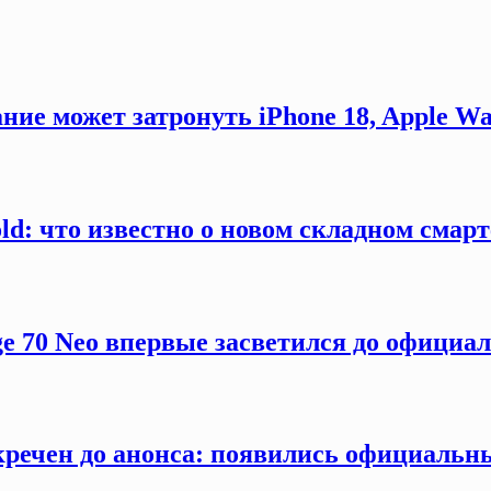
ние может затронуть iPhone 18, Apple Wa
old: что известно о новом складном смар
ge 70 Neo впервые засветился до официа
секречен до анонса: появились официаль