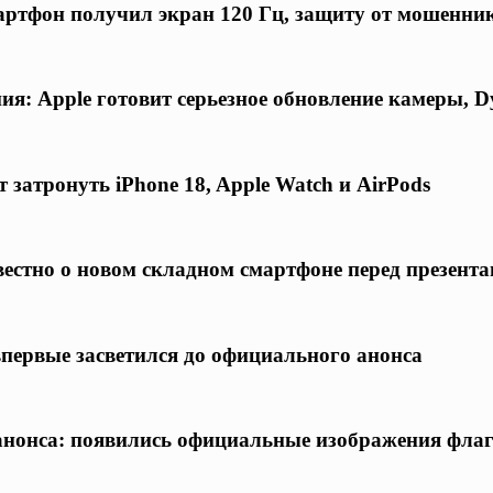
ртфон получил экран 120 Гц, защиту от мошенни
я: Apple готовит серьезное обновление камеры, D
 затронуть iPhone 18, Apple Watch и AirPods
известно о новом складном смартфоне перед презент
 впервые засветился до официального анонса
о анонса: появились официальные изображения фла