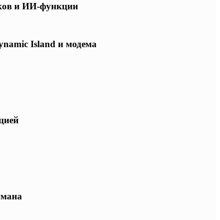
ков и ИИ-функции
ynamic Island и модема
ацией
гмана