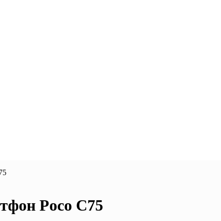
75
тфон Poco C75