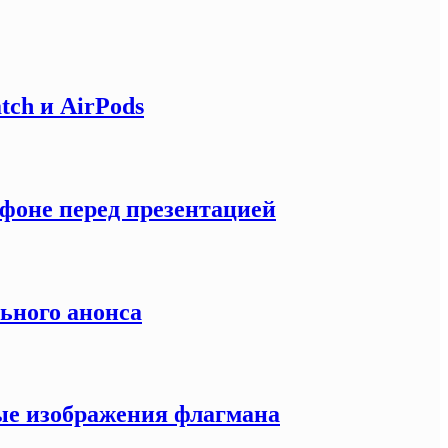
tch и AirPods
тфоне перед презентацией
льного анонса
ные изображения флагмана