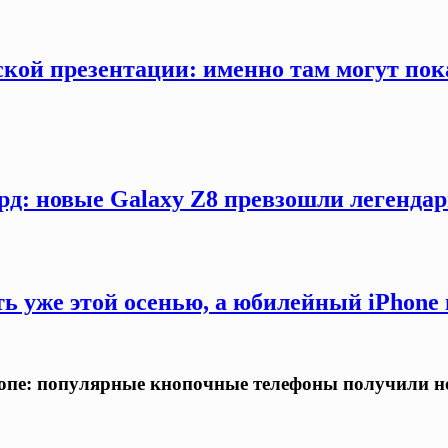
кой презентации: именно там могут пока
рд: новые Galaxy Z8 превзошли легендар
ть уже этой осенью, а юбилейный iPhon
ропе: популярные кнопочные телефоны получили н