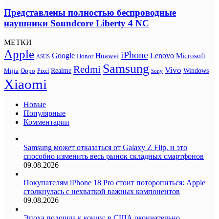
Представлены полностью беспроводные
наушники Soundcore Liberty 4 NC
МЕТКИ
Apple
iPhone
Google
Lenovo
Huawei
Microsoft
Honor
ASUS
Samsung
Redmi
Vivo
Realme
Oppo
Windows
Mijia
Pixel
Sony
Xiaomi
Новые
Популярные
Комментарии
Samsung может отказаться от Galaxy Z Flip, и это
способно изменить весь рынок складных смартфонов
09.08.2026
Покупателям iPhone 18 Pro стоит поторопиться: Apple
столкнулась с нехваткой важных компонентов
09.08.2026
Эпоха подошла к концу: в США окончательно