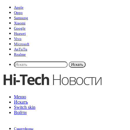
Apple
Oppo
Samsung
Xiaomi
Google
Huawei
Vivo
Microsoft
AnTuTu
Realme
Искать
Меню
Искать
Switch skin
Войти
Смартфоны