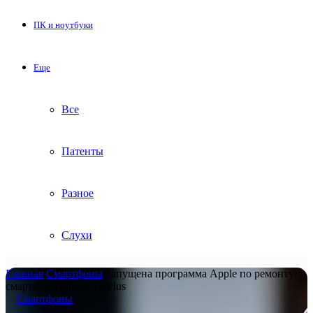
ПК и ноутбуки
Еще
Все
Патенты
Разное
Слухи
Главная
/
Смартфоны
/
Запущена программа Apple по ремонту
смартфона iPhone 14 Plus
Смартфоны