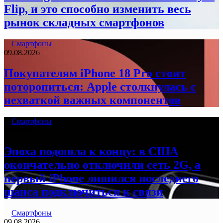
Flip, и это способно изменить весь
рынок складных смартфонов
Смартфоны
09.08.2026
Покупателям iPhone 18 Pro стоит
поторопиться: Apple столкнулась с
нехваткой важных компонентов
Смартфоны
09.08.2026
Эпоха подошла к концу: в США
окончательно отключили сеть 2G, а
первый iPhone лишился последнего
шанса подключиться к связи
Смартфоны
09.08.2026