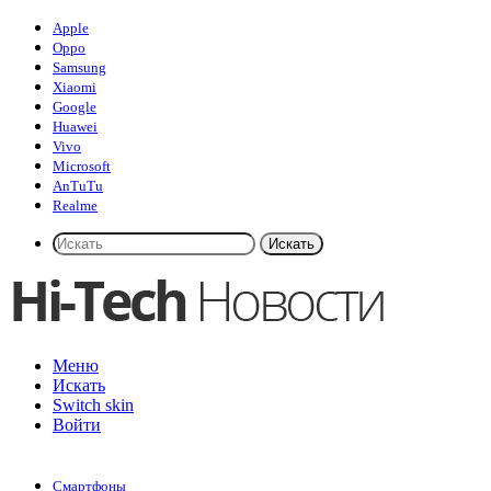
Apple
Oppo
Samsung
Xiaomi
Google
Huawei
Vivo
Microsoft
AnTuTu
Realme
Искать
Меню
Искать
Switch skin
Войти
Смартфоны