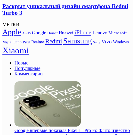
Раскрыт уникальный дизайн смартфона Redmi
Turbo 3
МЕТКИ
Apple
iPhone
Google
Lenovo
Huawei
Microsoft
Honor
ASUS
Samsung
Redmi
Vivo
Realme
Oppo
Windows
Mijia
Pixel
Sony
Xiaomi
Новые
Популярные
Комментарии
Google впервые показала Pixel 11 Pro Fold: что известно