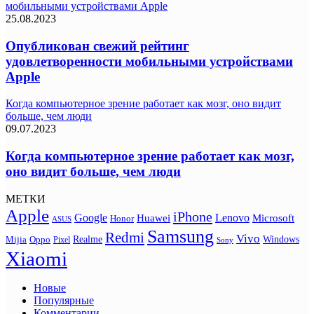
мобильными устройствами Apple
25.08.2023
Опубликован свежий рейтинг
удовлетворенности мобильными устройствами
Apple
Когда компьютерное зрение работает как мозг, оно видит
больше, чем люди
09.07.2023
Когда компьютерное зрение работает как мозг,
оно видит больше, чем люди
МЕТКИ
Apple
iPhone
Google
Lenovo
Huawei
Microsoft
Honor
ASUS
Samsung
Redmi
Vivo
Realme
Oppo
Windows
Mijia
Pixel
Sony
Xiaomi
Новые
Популярные
Комментарии