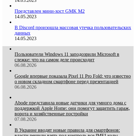
14.05.2023
Представлен мини-хост GMK M2
14.05.2023
В Discord произошла массовая утечка пользовательских
данных
14.05.2023
Пользователи Windows 11 заподозрили Microsoft в
слежке: что на самом деле происходит
06.08.2026
Google впервые показала Pixel 11 Pro Fold: что известно
о новом складном смартфоне перед презентацией
06.08.2026
Abode представила новые датчики для умного дома с
поддержкой Apple Home: они помогут защитить гараж,
ворота и хозяйственные постройки
07.08.2026
В Украине вводят новые правила для смартфонов:
власти решили взять под контроль все IMEI-коды