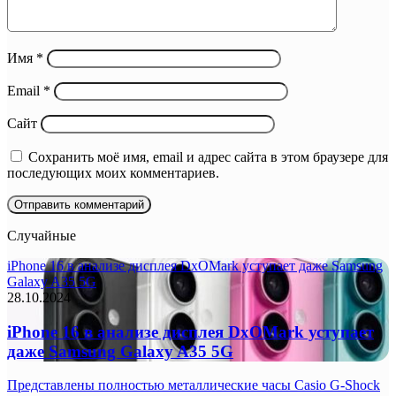
Имя
*
Email
*
Сайт
Сохранить моё имя, email и адрес сайта в этом браузере для
последующих моих комментариев.
Случайные
iPhone 16 в анализе дисплея DxOMark уступает даже Samsung
Galaxy A35 5G
28.10.2024
iPhone 16 в анализе дисплея DxOMark уступает
даже Samsung Galaxy A35 5G
Представлены полностью металлические часы Casio G-Shock