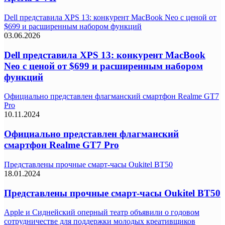
Dell представила XPS 13: конкурент MacBook Neo с ценой от
$699 и расширенным набором функций
03.06.2026
Dell представила XPS 13: конкурент MacBook
Neo с ценой от $699 и расширенным набором
функций
Официально представлен флагманский смартфон Realme GT7
Pro
10.11.2024
Официально представлен флагманский
смартфон Realme GT7 Pro
Представлены прочные смарт-часы Oukitel BT50
18.01.2024
Представлены прочные смарт-часы Oukitel BT50
Apple и Сиднейский оперный театр объявили о годовом
сотрудничестве для поддержки молодых креативщиков