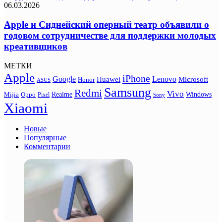
06.03.2026
Apple и Сиднейский оперный театр объявили о
годовом сотрудничестве для поддержки молодых
креативщиков
МЕТКИ
Apple
iPhone
Google
Lenovo
Huawei
Microsoft
Honor
ASUS
Samsung
Redmi
Vivo
Realme
Oppo
Windows
Mijia
Pixel
Sony
Xiaomi
Новые
Популярные
Комментарии