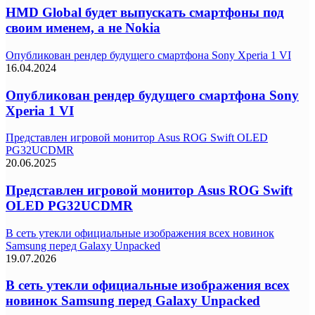
HMD Global будет выпускать смартфоны под
своим именем, а не Nokia
Опубликован рендер будущего смартфона Sony Xperia 1 VI
16.04.2024
Опубликован рендер будущего смартфона Sony
Xperia 1 VI
Представлен игровой монитор Asus ROG Swift OLED
PG32UCDMR
20.06.2025
Представлен игровой монитор Asus ROG Swift
OLED PG32UCDMR
В сеть утекли официальные изображения всех новинок
Samsung перед Galaxy Unpacked
19.07.2026
В сеть утекли официальные изображения всех
новинок Samsung перед Galaxy Unpacked