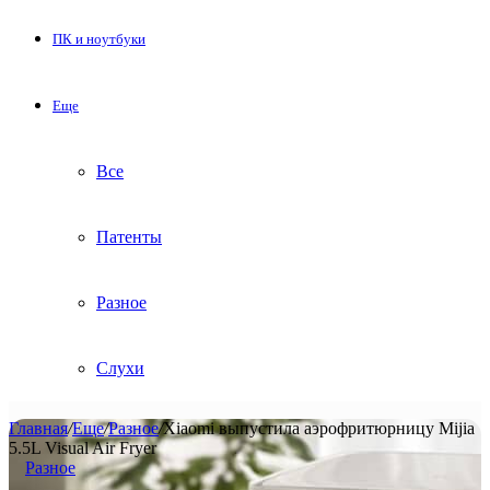
ПК и ноутбуки
Еще
Все
Патенты
Разное
Слухи
Главная
/
Еще
/
Разное
/
Xiaomi выпустила аэрофритюрницу Mijia
5.5L Visual Air Fryer
Разное