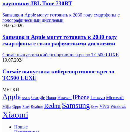
наушники JBL Tune 730BT
Samsung и Apple могут готовить к 2030 году смартфоны с
голографическими дисплеями
09.05.2026
Samsung и Apple могут готовить к 2030 году
смартфоны с голографическими дисплеями
Corsair выпустила киберспортивное кресло TC500 LUXE
19.07.2024
Corsair выпустила киберспортивное кресло
TC500 LUXE
МЕТКИ
Apple
iPhone
Google
Lenovo
Huawei
Microsoft
Honor
ASUS
Samsung
Redmi
Vivo
Realme
Oppo
Windows
Mijia
Pixel
Sony
Xiaomi
Новые