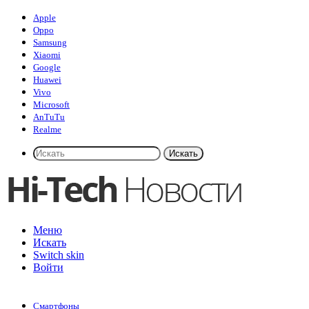
Apple
Oppo
Samsung
Xiaomi
Google
Huawei
Vivo
Microsoft
AnTuTu
Realme
Искать
Меню
Искать
Switch skin
Войти
Смартфоны