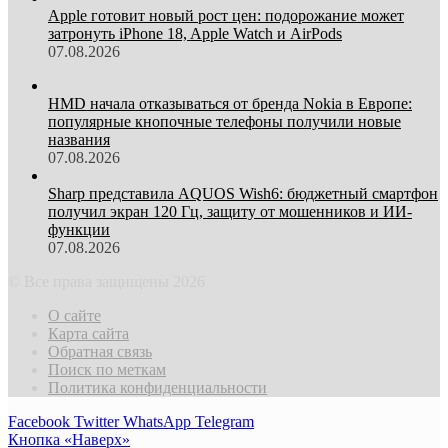
Apple готовит новый рост цен: подорожание может
затронуть iPhone 18, Apple Watch и AirPods
07.08.2026
HMD начала отказываться от бренда Nokia в Европе:
популярные кнопочные телефоны получили новые
названия
07.08.2026
Sharp представила AQUOS Wish6: бюджетный смартфон
получил экран 120 Гц, защиту от мошенников и ИИ-
функции
07.08.2026
© Все права защищены 2026
О сайте
Карта сайта
Обратная связь
Поиск по меткам
Политика конфиденциальности
Facebook
Twitter
WhatsApp
Telegram
Кнопка «Наверх»