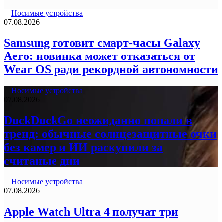
Носимые устройства
07.08.2026
Samsung готовит смарт-часы Galaxy
Aero: новинка может отказаться от
Wear OS ради рекордной автономности
Носимые устройства
07.08.2026
DuckDuckGo неожиданно попали в
тренд: обычные солнцезащитные очки
без камер и ИИ раскупили за
считаные дни
Носимые устройства
07.08.2026
Apple Watch Ultra 4 получат три