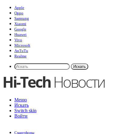
Apple
Oppo
Samsung
Xiaomi
Google
Huawei
Vivo
Microsoft
AnTuTu
Realme
Искать
Меню
Искать
Switch skin
Войти
Смартфоны