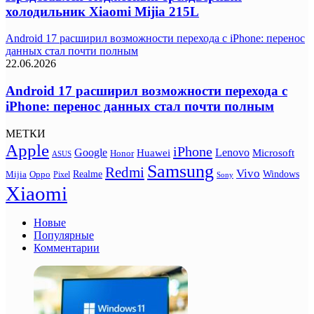
холодильник Xiaomi Mijia 215L
Android 17 расширил возможности перехода с iPhone: перенос
данных стал почти полным
22.06.2026
Android 17 расширил возможности перехода с
iPhone: перенос данных стал почти полным
МЕТКИ
Apple
iPhone
Google
Lenovo
Huawei
Microsoft
Honor
ASUS
Samsung
Redmi
Vivo
Realme
Oppo
Windows
Mijia
Pixel
Sony
Xiaomi
Новые
Популярные
Комментарии