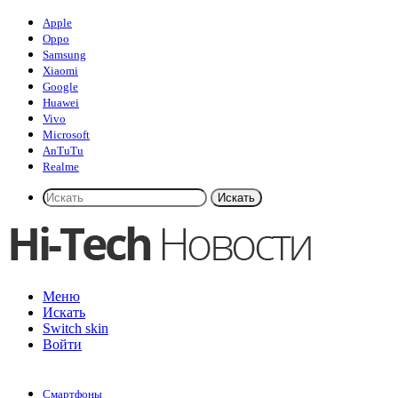
Apple
Oppo
Samsung
Xiaomi
Google
Huawei
Vivo
Microsoft
AnTuTu
Realme
Искать
Меню
Искать
Switch skin
Войти
Смартфоны