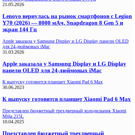
21.05.2026
Lenovo вернулась на рынок смартфонов с Legion
Y70 (2026) — 8000 мАч, Snapdragon 8 Gen 5 и
экран 144 Гц
Apple заказала у Samsung Display и LG Display панели OLED
для 24-дюймовых iMac
31.03.2026
Apple заказала у Samsung Display и LG Display
панели OLED для 24-дюймовых iMac
К выпуску готовится планшет Xiaomi Pad 6 Max
30.06.2023
К выпуску готовится планшет Xiaomi Pad 6 Max
Представлен бюджетный трехдверный холодильник Xiaomi
Mijia 215L
10.04.2025
Представлен бюджетный трехдверный