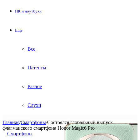
ПК и ноутбуки
Еще
Все
Патенты
Разное
Слухи
Главная
/
Смартфоны
/
Состоялся глобальный выпуск
флагманского смартфона Honor Magic6 Pro
Смартфоны