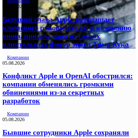
Компании
05.08.2026
Будущий глава Apple возвращает
ключевого руководителя: в компанию
вновь пришла одна из самых
влиятельных фигур эпохи Тима Кука
Компании
05.08.2026
Конфликт Apple и OpenAI обострился:
компании обменялись громкими
обвинениями из-за секретных
разработок
Компании
05.08.2026
Бывшие сотрудники Apple сохраняли