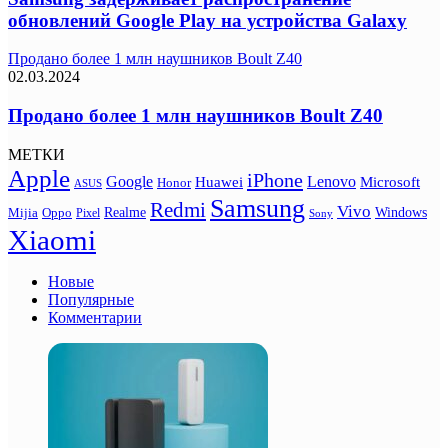
обновлений Google Play на устройства Galaxy
Продано более 1 млн наушников Boult Z40
02.03.2024
Продано более 1 млн наушников Boult Z40
МЕТКИ
Apple
iPhone
Google
Lenovo
Huawei
Microsoft
Honor
ASUS
Samsung
Redmi
Vivo
Realme
Oppo
Windows
Mijia
Pixel
Sony
Xiaomi
Новые
Популярные
Комментарии