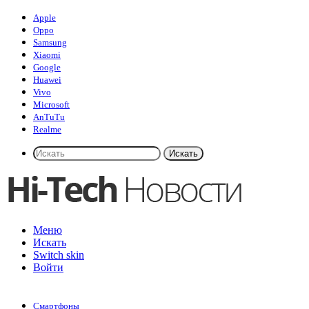
Apple
Oppo
Samsung
Xiaomi
Google
Huawei
Vivo
Microsoft
AnTuTu
Realme
Искать
Меню
Искать
Switch skin
Войти
Смартфоны