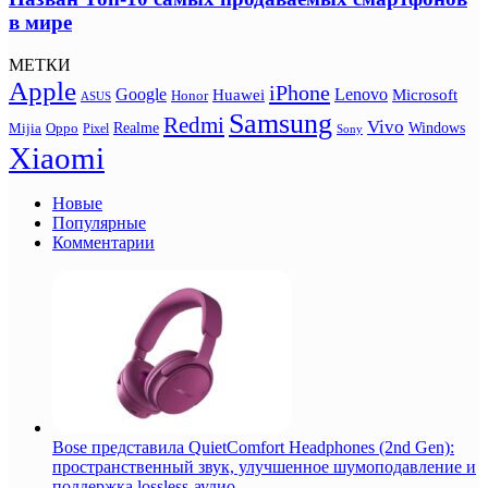
в мире
МЕТКИ
Apple
iPhone
Google
Lenovo
Huawei
Microsoft
Honor
ASUS
Samsung
Redmi
Vivo
Realme
Oppo
Windows
Mijia
Pixel
Sony
Xiaomi
Новые
Популярные
Комментарии
Bose представила QuietComfort Headphones (2nd Gen):
пространственный звук, улучшенное шумоподавление и
поддержка lossless-аудио