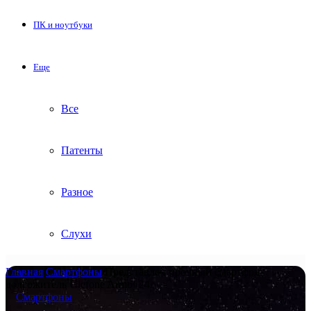
ПК и ноутбуки
Еще
Все
Патенты
Разное
Слухи
Главная
/
Смартфоны
/
Представлен прочный смартфон-
долгожитель Ulefone Armor 24
Смартфоны