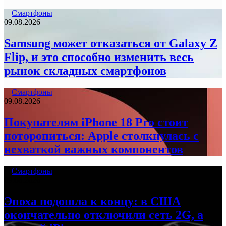
Смартфоны
09.08.2026
Samsung может отказаться от Galaxy Z
Flip, и это способно изменить весь
рынок складных смартфонов
Смартфоны
09.08.2026
Покупателям iPhone 18 Pro стоит
поторопиться: Apple столкнулась с
нехваткой важных компонентов
Смартфоны
09.08.2026
Эпоха подошла к концу: в США
окончательно отключили сеть 2G, а