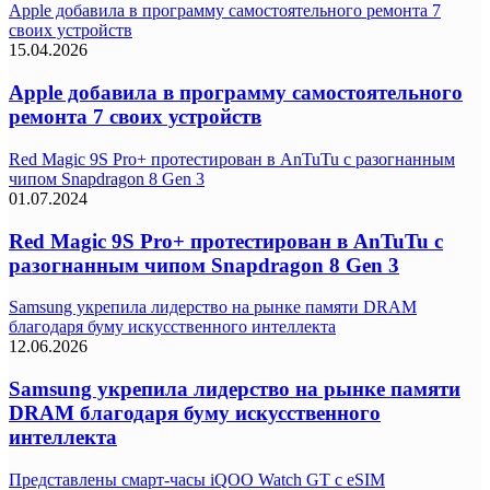
Apple добавила в программу самостоятельного ремонта 7
своих устройств
15.04.2026
Apple добавила в программу самостоятельного
ремонта 7 своих устройств
Red Magic 9S Pro+ протестирован в AnTuTu с разогнанным
чипом Snapdragon 8 Gen 3
01.07.2024
Red Magic 9S Pro+ протестирован в AnTuTu с
разогнанным чипом Snapdragon 8 Gen 3
Samsung укрепила лидерство на рынке памяти DRAM
благодаря буму искусственного интеллекта
12.06.2026
Samsung укрепила лидерство на рынке памяти
DRAM благодаря буму искусственного
интеллекта
Представлены смарт-часы iQOO Watch GT c eSIM