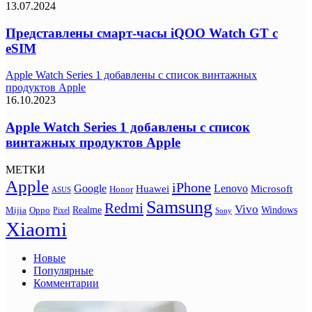
13.07.2024
Представлены смарт-часы iQOO Watch GT c
eSIM
Apple Watch Series 1 добавлены с список винтажных
продуктов Apple
16.10.2023
Apple Watch Series 1 добавлены с список
винтажных продуктов Apple
МЕТКИ
Apple
iPhone
Google
Lenovo
Huawei
Microsoft
Honor
ASUS
Samsung
Redmi
Vivo
Realme
Oppo
Windows
Mijia
Pixel
Sony
Xiaomi
Новые
Популярные
Комментарии