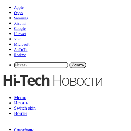
Apple
Oppo
Samsung
Xiaomi
Google
Huawei
Vivo
Microsoft
AnTuTu
Realme
Искать
Меню
Искать
Switch skin
Войти
Смартфоны