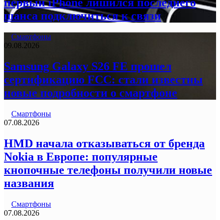
первый iPhone лишился последнего
шанса подключиться к связи
Смартфоны
09.08.2026
Samsung Galaxy S26 FE прошел
сертификацию FCC: стали известны
новые подробности о смартфоне
Смартфоны
07.08.2026
HMD начала отказываться от бренда
Nokia в Европе: популярные
кнопочные телефоны получили новые
названия
Смартфоны
07.08.2026