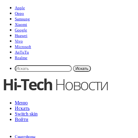
Apple
Oppo
Samsung
Xiaomi
Google
Huawei
Vivo
Microsoft
AnTuTu
Realme
Искать
Меню
Искать
Switch skin
Войти
Смартфоны