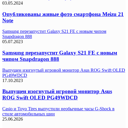
03.05.2024
Опубликованы живые фото смартфона Meizu 21
Note
Samsung перезапустит Galaxy S21 FE с новым чипом
Snapdragon 888
05.07.2023
Samsung перезапустит Galaxy S21 FE с новым
чипом Snapdragon 888
Выпущен изогнутый игровой монитор Asus ROG Swift OLED
PG49WDCD
17.10.2023
Выпущен изогнутый игровой монитор Asus
ROG Swift OLED PG49WDCD
Casio и Toyo Tires выпустили необычные часы G-Shock в
стиле автомобильных шин
25.06.2026