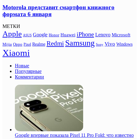
Motorola представит смартфон книжного
формата 6 января
МЕТКИ
Apple
iPhone
Google
Lenovo
Huawei
Microsoft
Honor
ASUS
Samsung
Redmi
Vivo
Realme
Oppo
Windows
Mijia
Pixel
Sony
Xiaomi
Новые
Популярные
Комментарии
Google впервые показала Pixel 11 Pro Fold: что известно