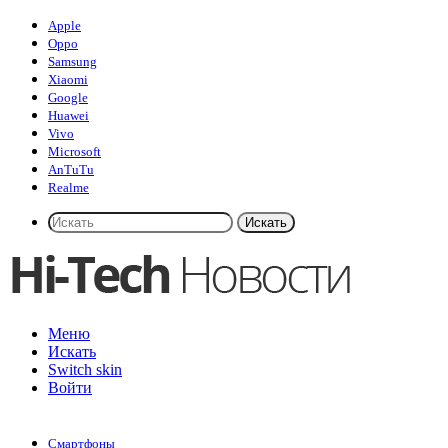
Apple
Oppo
Samsung
Xiaomi
Google
Huawei
Vivo
Microsoft
AnTuTu
Realme
Искать
Меню
Искать
Switch skin
Войти
Смартфоны