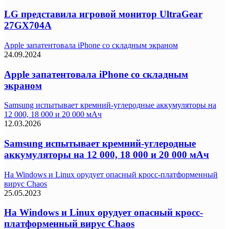
LG представила игровой монитор UltraGear
27GX704A
Apple запатентовала iPhone со складным экраном
24.09.2024
Apple запатентовала iPhone со складным
экраном
Samsung испытывает кремний-углеродные аккумуляторы на
12 000, 18 000 и 20 000 мАч
12.03.2026
Samsung испытывает кремний-углеродные
аккумуляторы на 12 000, 18 000 и 20 000 мАч
На Windows и Linux орудует опасный кросс-платформенный
вирус Chaos
25.05.2023
На Windows и Linux орудует опасный кросс-
платформенный вирус Chaos