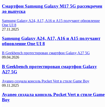
Смартфон Samsung Galaxy M17 5G рассекречен
до выпуска
Samsung Galaxy A24, A17, A16 и A15 получают обновление
One UI 8
27.11.2025
Samsung Galaxy A24, A17, A16 и A15 получают
обновление One UI 8
В Geekbench протестирован смартфон Galaxy A27 5G
09.04.2026
В Geekbench протестирован смартфон Galaxy
A27 5G
Ayaneo создала консоль Pocket Vert в стиле Game Boy
09.11.2025
Ayaneo создала консоль Pocket Vert в стиле Game
Boy