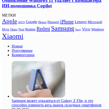
Обновление Windows 11 удаляет с компьютера
ИИ-помощника Copilot
МЕТКИ
Apple
iPhone
Google
Lenovo
Huawei
Microsoft
Honor
ASUS
Samsung
Redmi
Vivo
Realme
Oppo
Windows
Mijia
Pixel
Sony
Xiaomi
Новые
Популярные
Комментарии
Samsung может отказаться от Galaxy Z Flip, и это
способно изменить весь рынок складных смартфонов