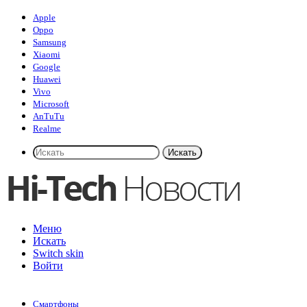
Apple
Oppo
Samsung
Xiaomi
Google
Huawei
Vivo
Microsoft
AnTuTu
Realme
Искать
Меню
Искать
Switch skin
Войти
Смартфоны