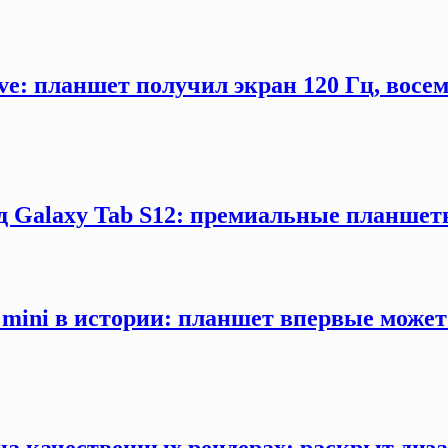
ve: планшет получил экран 120 Гц, восе
 Galaxy Tab S12: премиальные планшеты
mini в истории: планшет впервые може
 на качественных рендерах: раскрыт ди