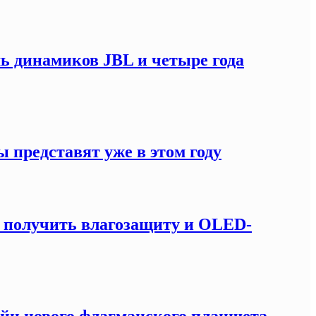
мь динамиков JBL и четыре года
 представят уже в этом году
т получить влагозащиту и OLED-
зайн нового флагманского планшета