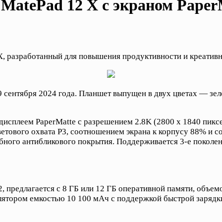
MatePad 12 X с экраном Paper
X, разработанный для повышения продуктивности и креатив
 сентября 2024 года. Планшет выпущен в двух цветах — зеле
сплеем PaperMatte с разрешением 2.8K (2800 x 1840 пиксел
етового охвата P3, соотношением экрана к корпусу 88% и с
ного антибликового покрытия. Поддерживается 3-е поколени
 предлагается с 8 ГБ или 12 ГБ оперативной памяти, объем
ятором емкостью 10 100 мАч с поддержкой быстрой зарядки 