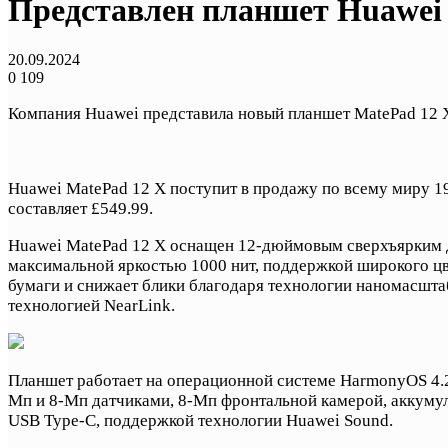
Представлен планшет Huawei 
20.09.2024
0
109
Компания Huawei представила новый планшет MatePad 12 
Huawei MatePad 12 X поступит в продажу по всему миру 19
составляет £549.99.
Huawei MatePad 12 X оснащен 12-дюймовым сверхъярким ди
максимальной яркостью 1000 нит, поддержкой широкого цв
бумаги и снижает блики благодаря технологии наномасштаб
технологией NearLink.
Планшет работает на операционной системе HarmonyOS 4.2,
Мп и 8-Мп датчиками, 8-Мп фронтальной камерой, аккумул
USB Type-C, поддержкой технологии Huawei Sound.