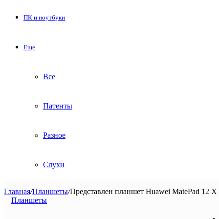
ПК и ноутбуки
Еще
Все
Патенты
Разное
Слухи
Главная
/
Планшеты
/
Представлен планшет Huawei MatePad 12 X 
Планшеты