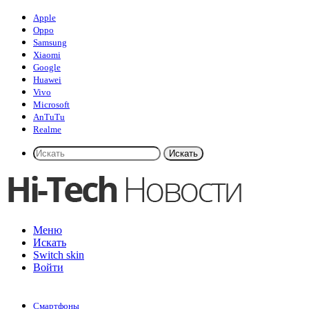
Apple
Oppo
Samsung
Xiaomi
Google
Huawei
Vivo
Microsoft
AnTuTu
Realme
Искать
Меню
Искать
Switch skin
Войти
Смартфоны