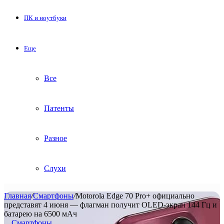
ПК и ноутбуки
Еще
Все
Патенты
Разное
Слухи
Главная
/
Смартфоны
/
Motorola Edge 70 Pro+ официально
представят 4 июня — флагман получит OLED-экран 144 Гц и
батарею на 6500 мАч
Смартфоны