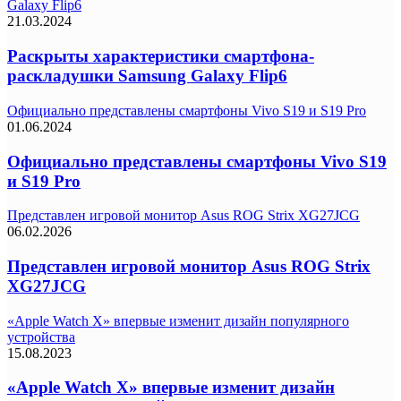
Galaxy Flip6
21.03.2024
Раскрыты характеристики смартфона-
раскладушки Samsung Galaxy Flip6
Официально представлены смартфоны Vivo S19 и S19 Pro
01.06.2024
Официально представлены смартфоны Vivo S19
и S19 Pro
Представлен игровой монитор Asus ROG Strix XG27JCG
06.02.2026
Представлен игровой монитор Asus ROG Strix
XG27JCG
«Apple Watch X» впервые изменит дизайн популярного
устройства
15.08.2023
«Apple Watch X» впервые изменит дизайн