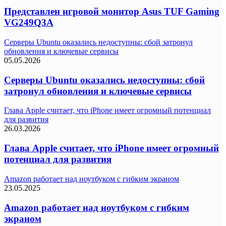
Представлен игровой монитор Asus TUF Gaming
VG249Q3A
Серверы Ubuntu оказались недоступны: сбой затронул
обновления и ключевые сервисы
05.05.2026
Серверы Ubuntu оказались недоступны: сбой
затронул обновления и ключевые сервисы
Глава Apple считает, что iPhone имеет огромный потенциал
для развития
26.03.2026
Глава Apple считает, что iPhone имеет огромный
потенциал для развития
Amazon работает над ноутбуком с гибким экраном
23.05.2025
Amazon работает над ноутбуком с гибким
экраном