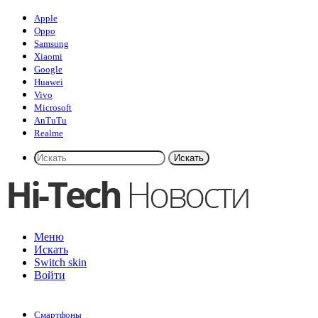
Apple
Oppo
Samsung
Xiaomi
Google
Huawei
Vivo
Microsoft
AnTuTu
Realme
Искать
Меню
Искать
Switch skin
Войти
Смартфоны