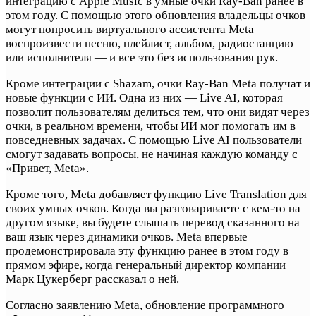
интеграцию с Apple Music в умные очки Ray-Ban ранее в
этом году. С помощью этого обновления владельцы очков
могут попросить виртуального ассистента Meta
воспроизвести песню, плейлист, альбом, радиостанцию
или исполнителя — и все это без использования рук.
Кроме интеграции с Shazam, очки Ray-Ban Meta получат и
новые функции с ИИ. Одна из них — Live AI, которая
позволит пользователям делиться тем, что они видят через
очки, в реальном времени, чтобы ИИ мог помогать им в
повседневных задачах. С помощью Live AI пользователи
смогут задавать вопросы, не начиная каждую команду с
«Привет, Meta».
Кроме того, Meta добавляет функцию Live Translation для
своих умных очков. Когда вы разговариваете с кем-то на
другом языке, вы будете слышать перевод сказанного на
ваш язык через динамики очков. Meta впервые
продемонстрировала эту функцию ранее в этом году в
прямом эфире, когда генеральный директор компании
Марк Цукерберг рассказал о ней.
Согласно заявлению Meta, обновление программного