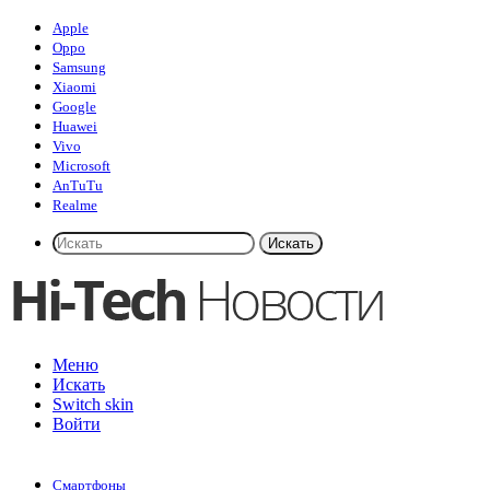
Apple
Oppo
Samsung
Xiaomi
Google
Huawei
Vivo
Microsoft
AnTuTu
Realme
Искать
Меню
Искать
Switch skin
Войти
Смартфоны