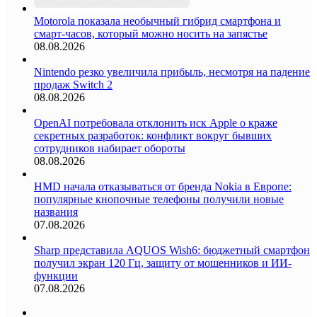
Motorola показала необычный гибрид смартфона и
смарт-часов, который можно носить на запястье
08.08.2026
Nintendo резко увеличила прибыль, несмотря на падение
продаж Switch 2
08.08.2026
OpenAI потребовала отклонить иск Apple о краже
секретных разработок: конфликт вокруг бывших
сотрудников набирает обороты
08.08.2026
HMD начала отказываться от бренда Nokia в Европе:
популярные кнопочные телефоны получили новые
названия
07.08.2026
Sharp представила AQUOS Wish6: бюджетный смартфон
получил экран 120 Гц, защиту от мошенников и ИИ-
функции
07.08.2026