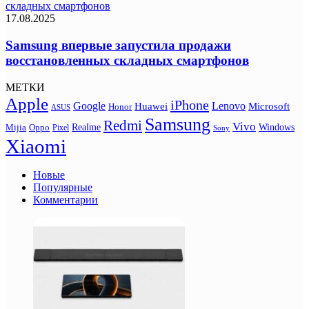
складных смартфонов
17.08.2025
Samsung впервые запустила продажи
восстановленных складных смартфонов
МЕТКИ
Apple
iPhone
Google
Lenovo
Huawei
Microsoft
Honor
ASUS
Samsung
Redmi
Vivo
Realme
Oppo
Windows
Mijia
Pixel
Sony
Xiaomi
Новые
Популярные
Комментарии