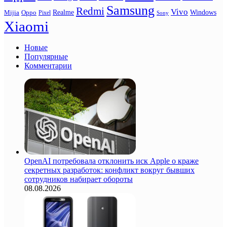
Samsung
Redmi
Vivo
Realme
Oppo
Windows
Mijia
Pixel
Sony
Xiaomi
Новые
Популярные
Комментарии
OpenAI потребовала отклонить иск Apple о краже
секретных разработок: конфликт вокруг бывших
сотрудников набирает обороты
08.08.2026