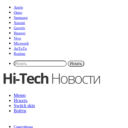
Apple
Oppo
Samsung
Xiaomi
Google
Huawei
Vivo
Microsoft
AnTuTu
Realme
Искать
Меню
Искать
Switch skin
Войти
Смартфоны