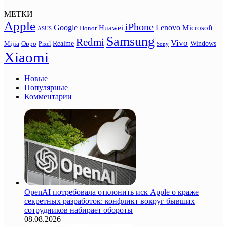
МЕТКИ
Apple
iPhone
Google
Lenovo
Huawei
Microsoft
Honor
ASUS
Samsung
Redmi
Vivo
Realme
Oppo
Windows
Mijia
Pixel
Sony
Xiaomi
Новые
Популярные
Комментарии
OpenAI потребовала отклонить иск Apple о краже
секретных разработок: конфликт вокруг бывших
сотрудников набирает обороты
08.08.2026