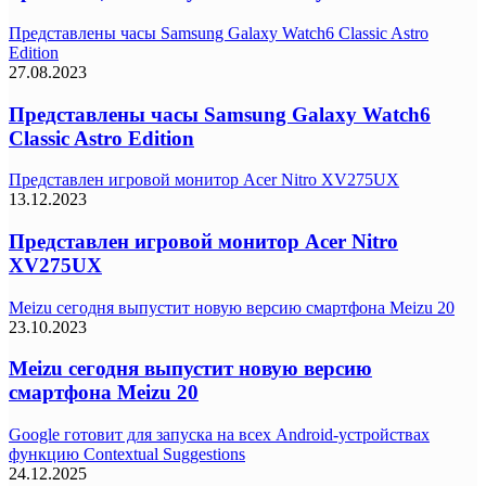
Представлены часы Samsung Galaxy Watch6 Classic Astro
Edition
27.08.2023
Представлены часы Samsung Galaxy Watch6
Classic Astro Edition
Представлен игровой монитор Acer Nitro XV275UX
13.12.2023
Представлен игровой монитор Acer Nitro
XV275UX
Meizu сегодня выпустит новую версию смартфона Meizu 20
23.10.2023
Meizu сегодня выпустит новую версию
смартфона Meizu 20
Google готовит для запуска на всех Android-устройствах
функцию Contextual Suggestions
24.12.2025