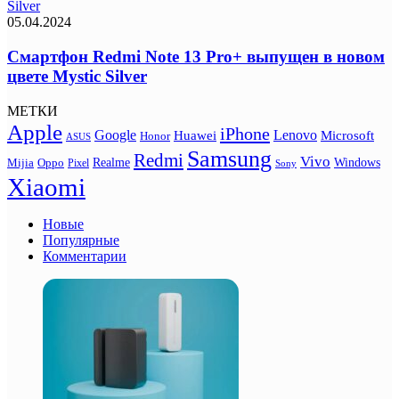
Silver
05.04.2024
Смартфон Redmi Note 13 Pro+ выпущен в новом
цвете Mystic Silver
МЕТКИ
Apple
iPhone
Google
Lenovo
Huawei
Microsoft
Honor
ASUS
Samsung
Redmi
Vivo
Realme
Oppo
Windows
Mijia
Pixel
Sony
Xiaomi
Новые
Популярные
Комментарии