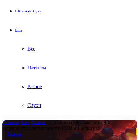
ПК и ноутбуки
Еще
Все
Патенты
Разное
Слухи
Главная
/
Еще
/
Разное
/
Случайным образом снижено
энергопотребление памяти PCM в 1 млрд раз
Разное