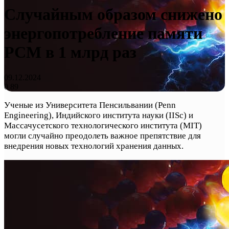
Случайным образом снижено
энергопотребление памяти
PCM в 1 млрд раз
09.12.2024
0
89
Ученые из Университета Пенсильвании (Penn
Engineering), Индийского института науки (IISc) и
Массачусетского технологического института (MIT)
могли случайно преодолеть важное препятствие для
внедрения новых технологий хранения данных.