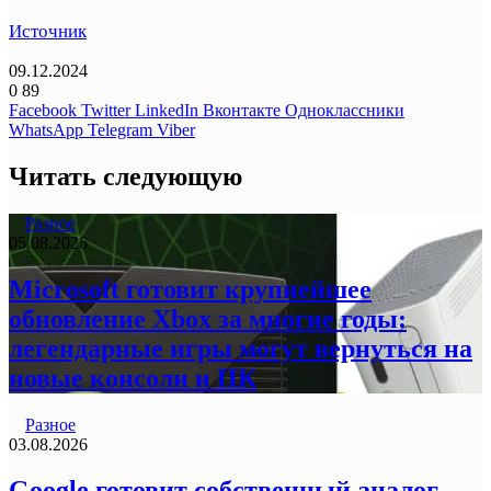
Источник
09.12.2024
0
89
Facebook
Twitter
LinkedIn
Вконтакте
Одноклассники
WhatsApp
Telegram
Viber
Читать следующую
Разное
05.08.2026
Microsoft готовит крупнейшее
обновление Xbox за многие годы:
легендарные игры могут вернуться на
новые консоли и ПК
Разное
03.08.2026
Google готовит собственный аналог