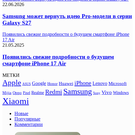
22.06.2026
Samsung может вернуть идею Pro-модели в серии
Galaxy S27
Появились свежие подробности о будущем смартфоне iPhone
17 Air
21.05.2025
Появились свежие подробности о будущем
смартфоне iPhone 17 Air
МЕТКИ
Apple
iPhone
Google
Lenovo
Huawei
Microsoft
Honor
ASUS
Samsung
Redmi
Vivo
Realme
Oppo
Windows
Mijia
Pixel
Sony
Xiaomi
Новые
Популярные
Комментарии