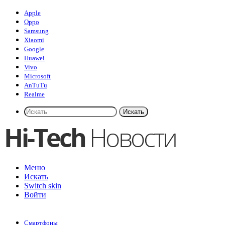
Apple
Oppo
Samsung
Xiaomi
Google
Huawei
Vivo
Microsoft
AnTuTu
Realme
Искать
Меню
Искать
Switch skin
Войти
Смартфоны