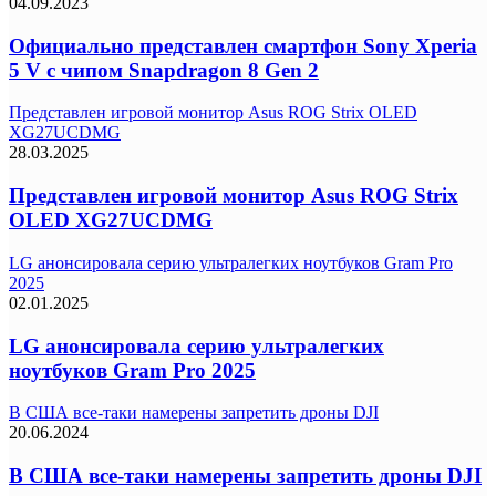
04.09.2023
Официально представлен смартфон Sony Xperia
5 V с чипом Snapdragon 8 Gen 2
Представлен игровой монитор Asus ROG Strix OLED
XG27UCDMG
28.03.2025
Представлен игровой монитор Asus ROG Strix
OLED XG27UCDMG
LG анонсировала серию ультралегких ноутбуков Gram Pro
2025
02.01.2025
LG анонсировала серию ультралегких
ноутбуков Gram Pro 2025
В США все-таки намерены запретить дроны DJI
20.06.2024
В США все-таки намерены запретить дроны DJI