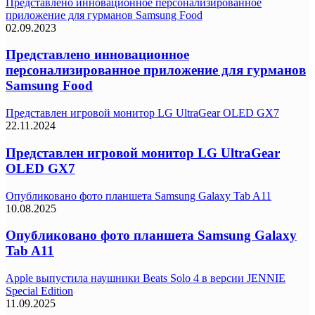
Представлено инновационное персонализированное
приложение для гурманов Samsung Food
02.09.2023
Представлено инновационное
персонализированное приложение для гурманов
Samsung Food
Представлен игровой монитор LG UltraGear OLED GX7
22.11.2024
Представлен игровой монитор LG UltraGear
OLED GX7
Опубликовано фото планшета Samsung Galaxy Tab A11
10.08.2025
Опубликовано фото планшета Samsung Galaxy
Tab A11
Apple выпустила наушники Beats Solo 4 в версии JENNIE
Special Edition
11.09.2025