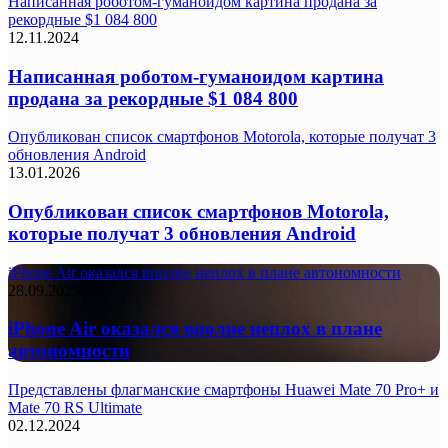
Написанная роботом-гуманоидом картина продана за
рекордные $1 084 800
12.11.2024
Написанная роботом-гуманоидом картина
продана за рекордные $1 084 800
Опубликован список смартфонов Motorola, которые получат 3
обновления Android
13.01.2026
Опубликован список смартфонов Motorola,
которые получат 3 обновления Android
iPhone Air оказался вполне неплох в плане автономности
28.09.2025
iPhone Air оказался вполне неплох в плане
автономности
Представлены флагманские смартфоны Huawei Mate 70 Pro+ и
Mate 70 RS Ultimate
02.12.2024