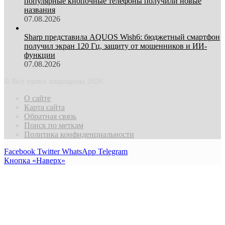
популярные кнопочные телефоны получили новые
названия
07.08.2026
Sharp представила AQUOS Wish6: бюджетный смартфон
получил экран 120 Гц, защиту от мошенников и ИИ-
функции
07.08.2026
© Все права защищены 2026
О сайте
Карта сайта
Обратная связь
Поиск по меткам
Политика конфиденциальности
Facebook
Twitter
WhatsApp
Telegram
Кнопка «Наверх»