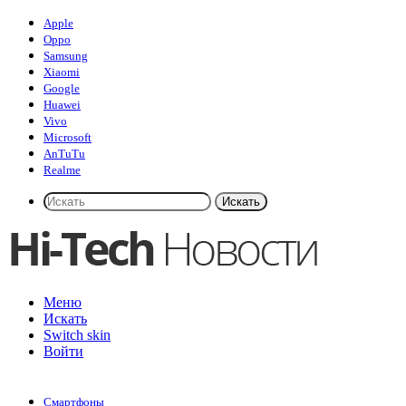
Apple
Oppo
Samsung
Xiaomi
Google
Huawei
Vivo
Microsoft
AnTuTu
Realme
Искать
Меню
Искать
Switch skin
Войти
Смартфоны