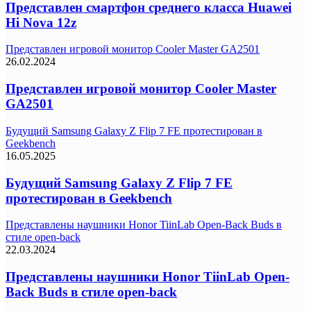
Представлен смартфон среднего класса Huawei
Hi Nova 12z
Представлен игровой монитор Cooler Master GA2501
26.02.2024
Представлен игровой монитор Cooler Master
GA2501
Будущий Samsung Galaxy Z Flip 7 FE протестирован в
Geekbench
16.05.2025
Будущий Samsung Galaxy Z Flip 7 FE
протестирован в Geekbench
Представлены наушники Honor TiinLab Open-Back Buds в
стиле open-back
22.03.2024
Представлены наушники Honor TiinLab Open-
Back Buds в стиле open-back