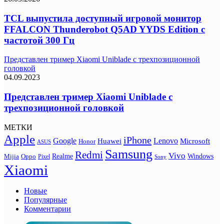
TCL выпустила доступный игровой монитор
FFALCON Thunderobot Q5AD YYDS Edition с
частотой 300 Гц
Представлен тример Xiaomi Uniblade с трехпозиционной
головкой
04.09.2023
Представлен тример Xiaomi Uniblade с
трехпозиционной головкой
МЕТКИ
Apple
iPhone
Google
Lenovo
Huawei
Microsoft
Honor
ASUS
Samsung
Redmi
Vivo
Realme
Oppo
Windows
Mijia
Pixel
Sony
Xiaomi
Новые
Популярные
Комментарии