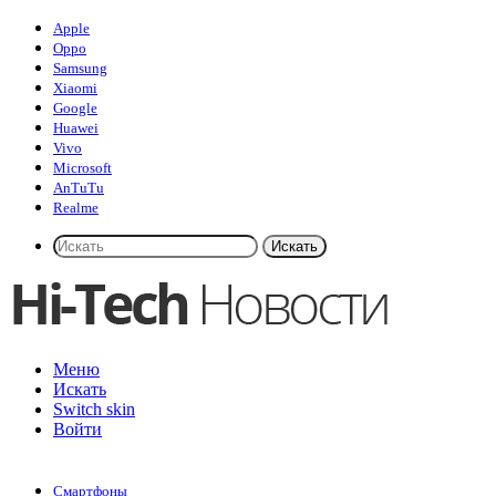
Apple
Oppo
Samsung
Xiaomi
Google
Huawei
Vivo
Microsoft
AnTuTu
Realme
Искать
Меню
Искать
Switch skin
Войти
Смартфоны