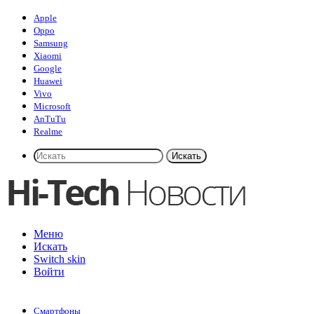
Apple
Oppo
Samsung
Xiaomi
Google
Huawei
Vivo
Microsoft
AnTuTu
Realme
Искать
Меню
Искать
Switch skin
Войти
Смартфоны