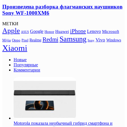
Произведена разборка флагманских наушников
Sony WF-1000XM6
МЕТКИ
Apple
iPhone
Google
Lenovo
Huawei
Microsoft
Honor
ASUS
Samsung
Redmi
Vivo
Realme
Oppo
Windows
Mijia
Pixel
Sony
Xiaomi
Новые
Популярные
Комментарии
Motorola показала необычный гибрид смартфона и