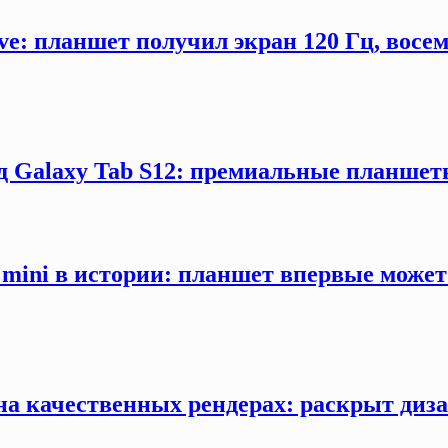
ve: планшет получил экран 120 Гц, восе
 Galaxy Tab S12: премиальные планшеты
mini в истории: планшет впервые може
 на качественных рендерах: раскрыт ди