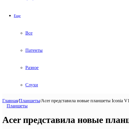
Еще
Все
Патенты
Разное
Слухи
Главная
/
Планшеты
/
Acer представила новые планшеты Iconia V1
Планшеты
Acer представила новые планш