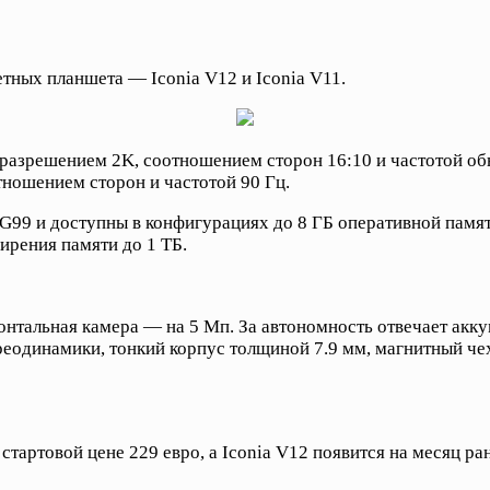
ных планшета — Iconia V12 и Iconia V11.
азрешением 2K, соотношением сторон 16:10 и частотой обно
ошением сторон и частотой 90 Гц.
 G99 и доступны в конфигурациях до 8 ГБ оперативной памя
ирения памяти до 1 ТБ.
фронтальная камера — на 5 Мп. За автономность отвечает ак
реодинамики, тонкий корпус толщиной 7.9 мм, магнитный ч
 стартовой цене 229 евро, а Iconia V12 появится на месяц ра