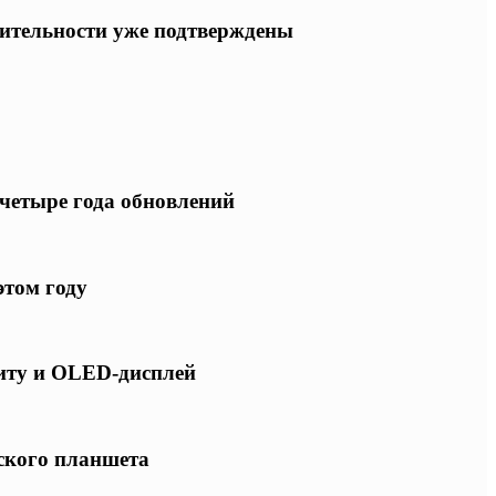
одительности уже подтверждены
 четыре года обновлений
этом году
щиту и OLED-дисплей
нского планшета