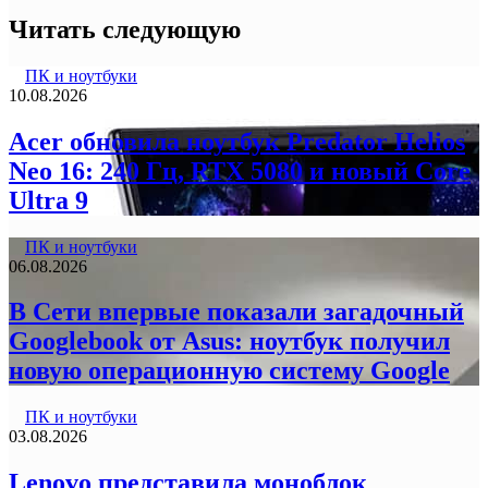
Читать следующую
ПК и ноутбуки
10.08.2026
Acer обновила ноутбук Predator Helios
Neo 16: 240 Гц, RTX 5080 и новый Core
Ultra 9
ПК и ноутбуки
06.08.2026
В Сети впервые показали загадочный
Googlebook от Asus: ноутбук получил
новую операционную систему Google
ПК и ноутбуки
03.08.2026
Lenovo представила моноблок