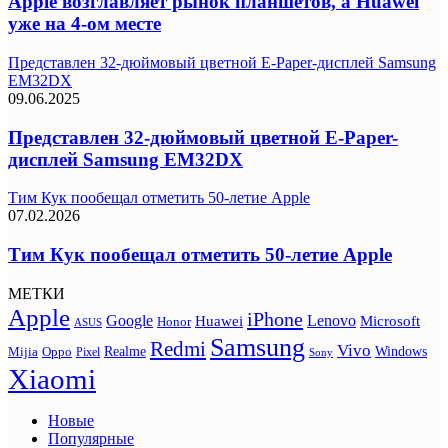
Apple возглавляет рынок планшетов, а Huawei
уже на 4-ом месте
Представлен 32-дюймовый цветной E-Paper-дисплей Samsung
EM32DX
09.06.2025
Представлен 32-дюймовый цветной E-Paper-
дисплей Samsung EM32DX
Тим Кук пообещал отметить 50-летие Apple
07.02.2026
Тим Кук пообещал отметить 50-летие Apple
МЕТКИ
Apple
iPhone
Google
Lenovo
Huawei
Microsoft
Honor
ASUS
Samsung
Redmi
Vivo
Realme
Oppo
Windows
Mijia
Pixel
Sony
Xiaomi
Новые
Популярные