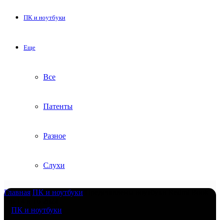
ПК и ноутбуки
Еще
Все
Патенты
Разное
Слухи
Главная
/
ПК и ноутбуки
/
Представлены ноутбуки Redmi Book
Pro 14 и 16 2024
ПК и ноутбуки