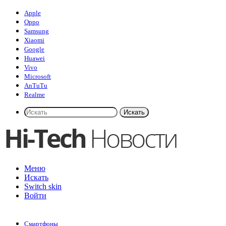
Apple
Oppo
Samsung
Xiaomi
Google
Huawei
Vivo
Microsoft
AnTuTu
Realme
Искать
Меню
Искать
Switch skin
Войти
Смартфоны