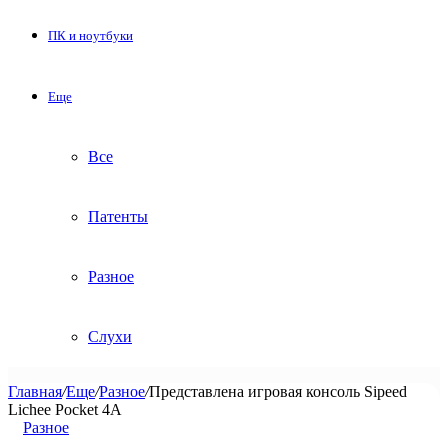
ПК и ноутбуки
Еще
Все
Патенты
Разное
Слухи
Главная
/
Еще
/
Разное
/
Представлена игровая консоль Sipeed
Lichee Pocket 4A
Разное