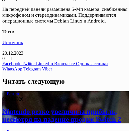
На передней панели размещена 5-Мп камера, снабженная
микрофоном и стереодинамиками. Поддерживаются
операционные системы Debian Linux и Android.
Теги:
Источник
20.12.2023
0
111
Facebook
Twitter
LinkedIn
Вконтакте
Одноклассники
WhatsApp
Telegram
Viber
Читать следующую
Разное
08.08.2026
Nintendo резко увеличила прибыль,
несмотря на падение продаж Switch 2