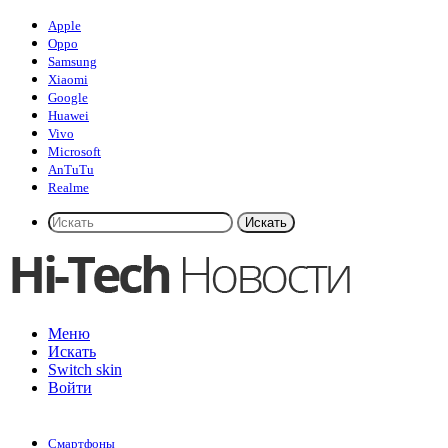
Apple
Oppo
Samsung
Xiaomi
Google
Huawei
Vivo
Microsoft
AnTuTu
Realme
Искать
Меню
Искать
Switch skin
Войти
Смартфоны