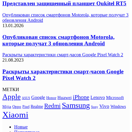
Представлен защищенный планшет Oukitel RT5
Опубликован список смартфонов Motorola, которые получат 3
обновления Android
13.01.2026
Опубликован список смартфонов Motorola,
которые получат 3 обновления Android
Раскрыты характеристики смарт-часов Google Pixel Watch 2
21.08.2023
Раскрыты характеристики смарт-часов Google
Pixel Watch 2
МЕТКИ
Apple
iPhone
Google
Lenovo
Huawei
Microsoft
Honor
ASUS
Samsung
Redmi
Vivo
Realme
Oppo
Windows
Mijia
Pixel
Sony
Xiaomi
Новые