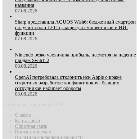
названия
07.08.2026
Sharp представила AQUOS Wish6: бюджетный смартфон
получил экран 120 Гц, защиту от мошенников и ИИ-
функции
07.08.2026
Nintendo резко увеличила прибыль, несмотря на падение
продаж Switch 2
08.08.2026
OpenAI потребовала отклонить иск Apple о краже
секретных разработок: конфликт вокруг бывших
сотрудников набирает обороты
08.08.2026
© Все права защищены 2026
О сайте
Карта сайта
Обратная связь
Поиск по меткам
Политика конфиденциальности