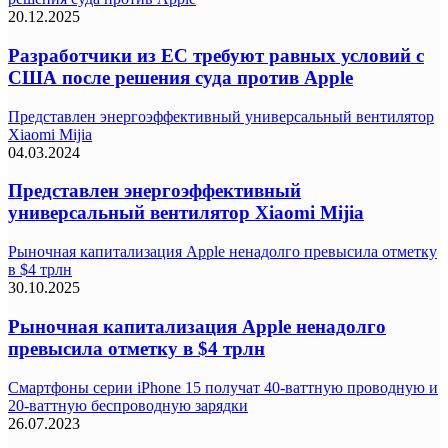
20.12.2025
Разработчики из ЕС требуют равных условий с
США после решения суда против Apple
Представлен энергоэффективный универсальный вентилятор
Xiaomi Mijia
04.03.2024
Представлен энергоэффективный
универсальный вентилятор Xiaomi Mijia
Рыночная капитализация Apple ненадолго превысила отметку
в $4 трлн
30.10.2025
Рыночная капитализация Apple ненадолго
превысила отметку в $4 трлн
Смартфоны серии iPhone 15 получат 40-ваттную проводную и
20-ваттную беспроводную зарядки
26.07.2023