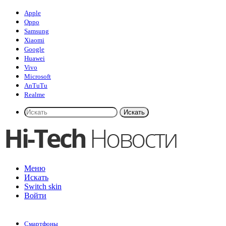
Apple
Oppo
Samsung
Xiaomi
Google
Huawei
Vivo
Microsoft
AnTuTu
Realme
Искать
Меню
Искать
Switch skin
Войти
Смартфоны