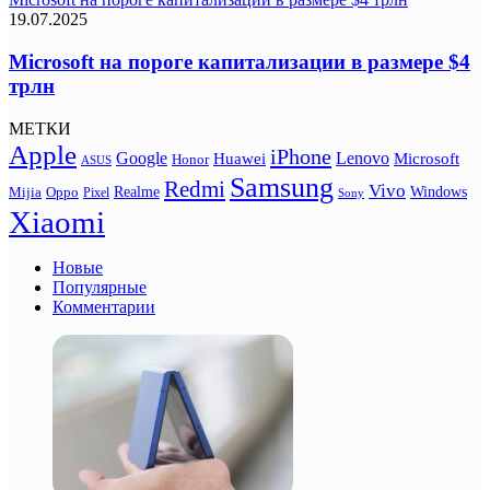
19.07.2025
Microsoft на пороге капитализации в размере $4
трлн
МЕТКИ
Apple
iPhone
Google
Lenovo
Huawei
Microsoft
Honor
ASUS
Samsung
Redmi
Vivo
Realme
Oppo
Windows
Mijia
Pixel
Sony
Xiaomi
Новые
Популярные
Комментарии