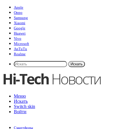
Apple
Oppo
Samsung
Xiaomi
Google
Huawei
Vivo
Microsoft
AnTuTu
Realme
Искать
Меню
Искать
Switch skin
Войти
Смартфоны