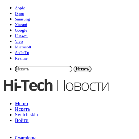
Apple
Oppo
Samsung
Xiaomi
Google
Huawei
Vivo
Microsoft
AnTuTu
Realme
Искать
Меню
Искать
Switch skin
Войти
Смартфоны