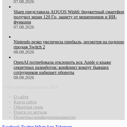
07.08.2026
Sharp представила AQUOS Wish6: бюджетный смартфон
получил экран 120 Гц, защиту от мошенников и ИИ-
функции
07.08.2026
Nintendo резко увеличила прибыль, несмотря на падение
продаж Switch 2
08.08.2026
OpenAI потребовала отклонить иск Apple о краже
секретных разработок: конфликт вокруг бывших
сотрудников набирает обороты
08.08.2026
© Все права защищены 2026
О сайте
Карта сайта
Обратная связь
Поиск по меткам
Политика конфиденциальности
Facebook
Twitter
WhatsApp
Telegram