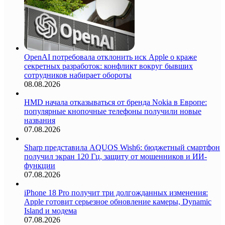
OpenAI потребовала отклонить иск Apple о краже
секретных разработок: конфликт вокруг бывших
сотрудников набирает обороты
08.08.2026
HMD начала отказываться от бренда Nokia в Европе:
популярные кнопочные телефоны получили новые
названия
07.08.2026
Sharp представила AQUOS Wish6: бюджетный смартфон
получил экран 120 Гц, защиту от мошенников и ИИ-
функции
07.08.2026
iPhone 18 Pro получит три долгожданных изменения:
Apple готовит серьезное обновление камеры, Dynamic
Island и модема
07.08.2026