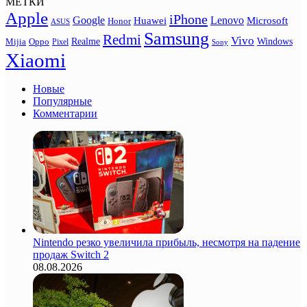
МЕТКИ
Apple
iPhone
Google
Lenovo
Huawei
Microsoft
Honor
ASUS
Samsung
Redmi
Vivo
Realme
Oppo
Windows
Mijia
Pixel
Sony
Xiaomi
Новые
Популярные
Комментарии
Nintendo резко увеличила прибыль, несмотря на падение
продаж Switch 2
08.08.2026