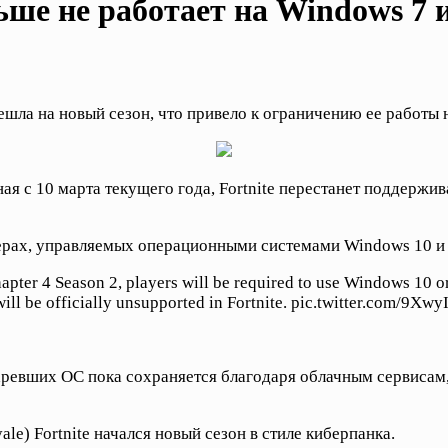
ьше не работает на Windows 7 
ешла на новый сезон, что привело к ограничению ее работы
ая с 10 марта текущего года, Fortnite перестанет поддержи
терах, управляемых операционными системами Windows 10 и
pter 4 Season 2, players will be required to use Windows 10 or 
will be officially unsupported in Fortnite. pic.twitter.com/9X
старевших ОС пока сохраняется благодаря облачным сервисам,
yale) Fortnite начался новый сезон в стиле киберпанка.