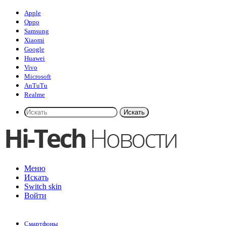
Apple
Oppo
Samsung
Xiaomi
Google
Huawei
Vivo
Microsoft
AnTuTu
Realme
Искать
Меню
Искать
Switch skin
Войти
Смартфоны