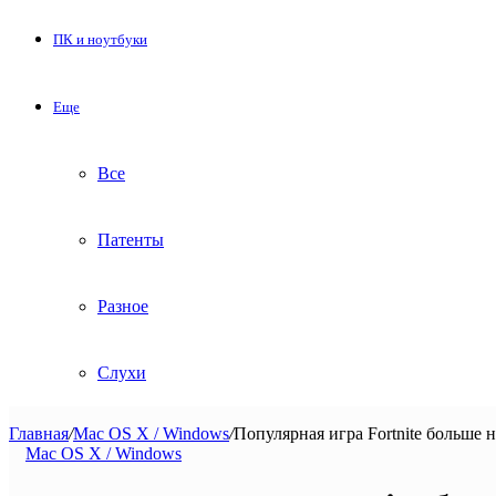
ПК и ноутбуки
Еще
Все
Патенты
Разное
Слухи
Главная
/
Mac OS X / Windows
/
Популярная игра Fortnite больше 
Mac OS X / Windows