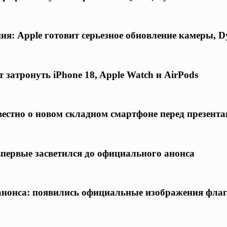
я: Apple готовит серьезное обновление камеры, D
 затронуть iPhone 18, Apple Watch и AirPods
известно о новом складном смартфоне перед презент
 впервые засветился до официального анонса
о анонса: появились официальные изображения фла