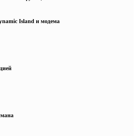
ynamic Island и модема
ацией
гмана