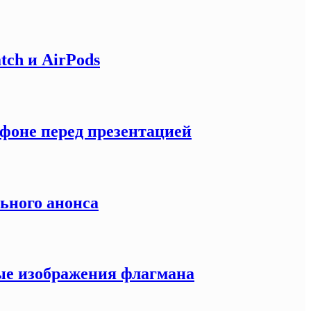
tch и AirPods
тфоне перед презентацией
льного анонса
ные изображения флагмана