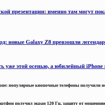
кой презентации: именно там могут пока
рд: новые Galaxy Z8 превзошли легендар
ть уже этой осенью, а юбилейный iPhon
ропе: популярные кнопочные телефоны получили н
ртфон получил экран 120 Гц, защиту от мошенни