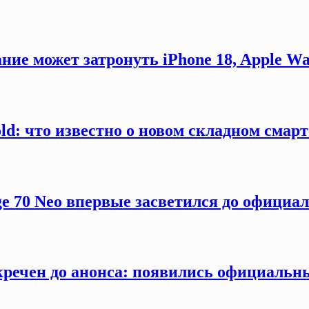
ние может затронуть iPhone 18, Apple Wa
old: что известно о новом складном смар
ge 70 Neo впервые засветился до официа
секречен до анонса: появились официаль