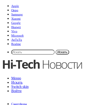
Apple
Oppo
Samsung
Xiaomi
Google
Huawei
Vivo
Microsoft
AnTuTu
Realme
Искать
Меню
Искать
Switch skin
Войти
Смартфоны