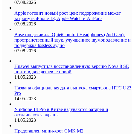
07.08.2026
Apple готовит новый рост цен: подорожание может
затронуть iPhone 18, Apple Watch и AirPods
07.08.2026
Bose представила QuietComfort Headphones (2nd Gen):
пространственный звук, улучшенное шумоподавление и
поддержка lossless-аудио
07.08.2026
Huawei выпустила восстановленную версию Nova 8 SE
почти вдвое дешевле новой
14.05.2023
Названа официальная дата выпуска смартфона HTC U23
Pro
14.05.2023
У iPhone 14 Pro в Китае вздуваются батареи и
отслаиваются экраны
14.05.2023
Представлен мини-хост GMK M2