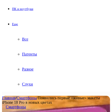
ПК и ноутбуки
Еще
Все
Патенты
Разное
Слухи
Главная
/
Смартфоны
/
Появились первые «живые» макеты
iPhone 18 Pro в новых цветах
Смартфоны