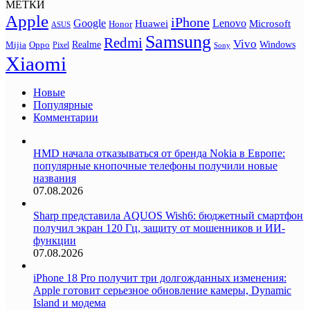
МЕТКИ
Apple
iPhone
Google
Lenovo
Huawei
Microsoft
Honor
ASUS
Samsung
Redmi
Vivo
Realme
Oppo
Windows
Mijia
Pixel
Sony
Xiaomi
Новые
Популярные
Комментарии
HMD начала отказываться от бренда Nokia в Европе:
популярные кнопочные телефоны получили новые
названия
07.08.2026
Sharp представила AQUOS Wish6: бюджетный смартфон
получил экран 120 Гц, защиту от мошенников и ИИ-
функции
07.08.2026
iPhone 18 Pro получит три долгожданных изменения:
Apple готовит серьезное обновление камеры, Dynamic
Island и модема