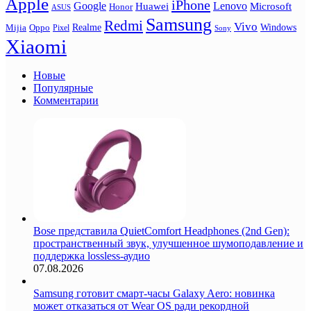
Apple
iPhone
Google
Lenovo
Huawei
Microsoft
Honor
ASUS
Samsung
Redmi
Vivo
Realme
Oppo
Windows
Mijia
Pixel
Sony
Xiaomi
Новые
Популярные
Комментарии
Bose представила QuietComfort Headphones (2nd Gen):
пространственный звук, улучшенное шумоподавление и
поддержка lossless-аудио
07.08.2026
Samsung готовит смарт-часы Galaxy Aero: новинка
может отказаться от Wear OS ради рекордной