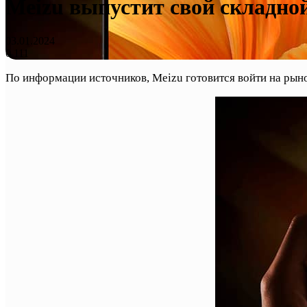
Meizu выпустит свой складно
03.01.2024
0
111
По информации источников, Meizu готовится войти на рын