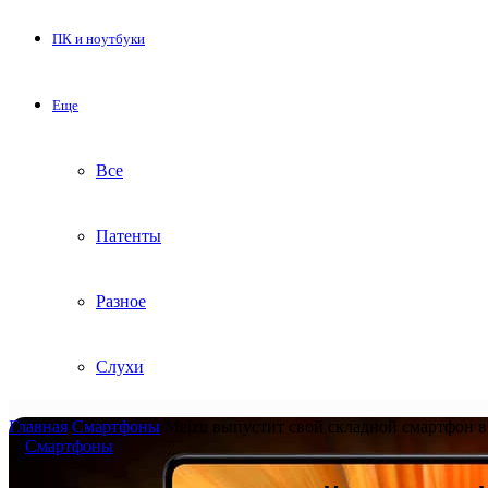
ПК и ноутбуки
Еще
Все
Патенты
Разное
Слухи
Главная
/
Смартфоны
/
Meizu выпустит свой складной смартфон в
Смартфоны