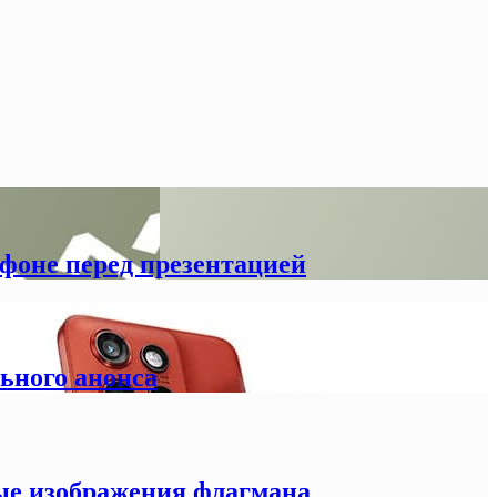
тфоне перед презентацией
льного анонса
ные изображения флагмана