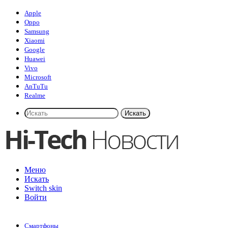
Apple
Oppo
Samsung
Xiaomi
Google
Huawei
Vivo
Microsoft
AnTuTu
Realme
Искать
Меню
Искать
Switch skin
Войти
Смартфоны