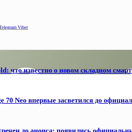
Telegram
Viber
old: что известно о новом складном смар
ge 70 Neo впервые засветился до официа
секречен до анонса: появились официаль