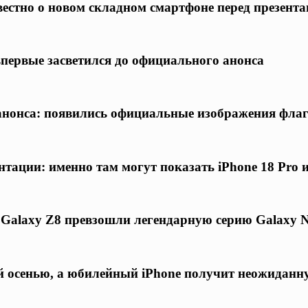
известно о новом складном смартфоне перед презент
 впервые засветился до официального анонса
о анонса: появились официальные изображения фла
нтации: именно там могут показать iPhone 18 Pro 
 Galaxy Z8 превзошли легендарную серию Galaxy N
ой осенью, а юбилейный iPhone получит неожиданн