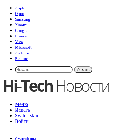
Apple
Oppo
Samsung
Xiaomi
Google
Huawei
Vivo
Microsoft
AnTuTu
Realme
Искать
Меню
Искать
Switch skin
Войти
Смартфоны