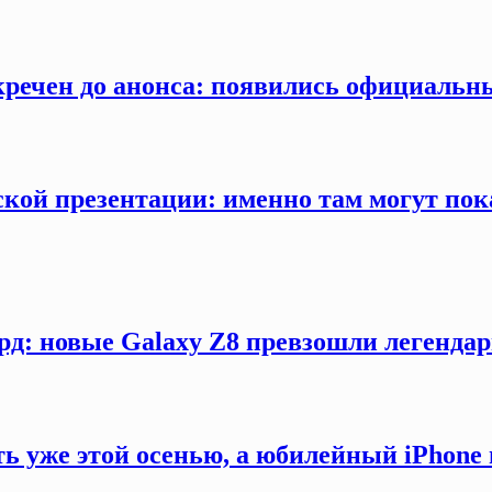
секречен до анонса: появились официаль
кой презентации: именно там могут пока
рд: новые Galaxy Z8 превзошли легендар
ть уже этой осенью, а юбилейный iPhon