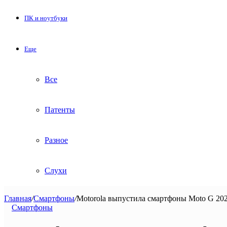
ПК и ноутбуки
Еще
Все
Патенты
Разное
Слухи
Главная
/
Смартфоны
/
Motorola выпустила смартфоны Moto G 202
Смартфоны