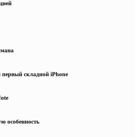
ацией
гмана
и первый складной iPhone
ote
ую особенность