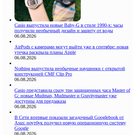
Casio выпустила новые Baby-G в стиле 1990-х: часы
получили необычный дизайн и защиту от воды
06.08.2026
AirPods с камерами могут выйти уже в сентябре: новая
утечка раскрыла планы Apple
06.08.2026
Nothing выпустила необычные наушники с открытой
конструкцией CMF Clip Pro
06.08.2026
Casio представила сразу три защищенных часа Master of
G: новые Mudman, Mudmaster и Gravitymaster уже
доступны для предзаказа
06.08.2026
В Сети впервые показали загадочный Googlebook от
Asus: ноутбук получил новую операционную систему
Google
06.08.2026