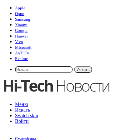
Apple
Oppo
Samsung
Xiaomi
Google
Huawei
Vivo
Microsoft
AnTuTu
Realme
Искать
Меню
Искать
Switch skin
Войти
Смартфоны