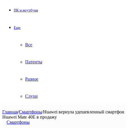
ПК и ноутбуки
Еще
Все
Патенты
Разное
Слухи
Главная
/
Смартфоны
/
Huawei вернула удешевленный смартфон
Huawei Mate 40E в продажу
Смартфоны