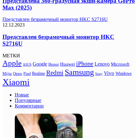
Представлена 360-градусная экшн-камера GoPro
Max (2025)
Представлен безрамочный монитор HKC S2716U
12.12.2023
Представлен безрамочный монитор HKC
S2716U
МЕТКИ
Apple
iPhone
Google
Lenovo
Huawei
Microsoft
Honor
ASUS
Samsung
Redmi
Vivo
Realme
Oppo
Windows
Mijia
Pixel
Sony
Xiaomi
Новые
Популярные
Комментарии