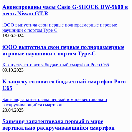
Анонсированы часы Casio G-SHOCK DW-5600 в
честь Nissan GT-R
iQOO выпустила свои первые полноразмерные игровые
наушники с портом Type-C
18.06.2024
iQOO выпустила свои первые полноразмерные
игровые наушники с портом Type-C
К запуску готовится бюджетный смартфон Poco C65
09.10.2023
К запуску готовится бюджетный смартфон Poco
C65
Samsung запатентовала первый в мире вертикально
раскручивающийся смартфон
23.04.2025
Samsung запатентовала первый в мире
вертикально раскручивающийся смартфон