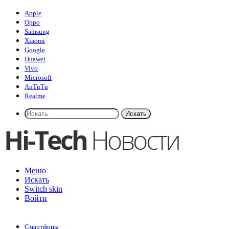
Apple
Oppo
Samsung
Xiaomi
Google
Huawei
Vivo
Microsoft
AnTuTu
Realme
Искать
Меню
Искать
Switch skin
Войти
Смартфоны