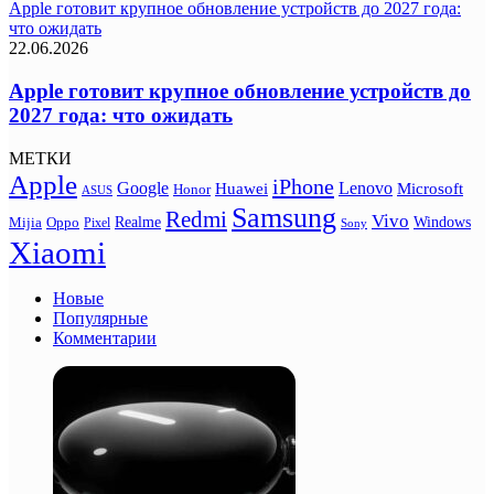
Apple готовит крупное обновление устройств до 2027 года:
что ожидать
22.06.2026
Apple готовит крупное обновление устройств до
2027 года: что ожидать
МЕТКИ
Apple
iPhone
Google
Lenovo
Huawei
Microsoft
Honor
ASUS
Samsung
Redmi
Vivo
Realme
Oppo
Windows
Mijia
Pixel
Sony
Xiaomi
Новые
Популярные
Комментарии