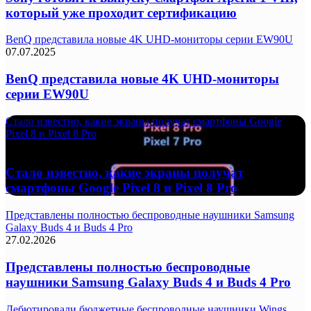
который уже проходит сертификацию
BenQ представила новые 4K UHD-мониторы серии EW90U
07.07.2025
BenQ представила новые 4K UHD-мониторы
серии EW90U
Стало известно, какие экраны получат смартфоны Google
Pixel 8 и Pixel 8 Pro
21.06.2023
Стало известно, какие экраны получат
смартфоны Google Pixel 8 и Pixel 8 Pro
Представлены полностью беспроводные наушники Samsung
Galaxy Buds 4 и Buds 4 Pro
27.02.2026
Представлены полностью беспроводные
наушники Samsung Galaxy Buds 4 и Buds 4 Pro
Дебютировали бюджетные беспроводные наушники Wings