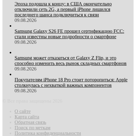
Эпоха подошла к концу: в США окончательно
отключили сеть 2G, а первый iPhone лишился
последнего шанса подключиться к связи
09.08.2026
Samsung Galaxy S26 FE прошел сертификацию FCC:
стали известны новые подробности о смартфоне
09.08.2026
Samsung может отказаться от Galaxy Z Flip, и это
способно изменить весь рынок складных смартфонов
09.08.2026
Покупателям iPhone 18 Pro стоит поторопиться: Apple
столкнулась с нехваткой важных компонентов
09.08.2026
© Все права защищены 2026
О сайте
Карта сайта
Обратная связь
Поиск по меткам
Политика конфиденциальности