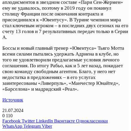
аплодисментов в звездном составе «Пари Сен-Жермен»
ему не удавалось, поэтому в 2019 году он покинул
столицу Франции после окончания контракта и
присоединился к «Ювентусу». В Турине чемпион мира
стал ключевым игроком – в последних двух сезонах на его
счету 13 голов и 7 результативных передач только в Серии
А.
Боссы и новый главный тренер «Ювентуса» Тьяго Мотта
всеми силами пытались удержать Адриена в клубе, но
того не удовлетворили предлагаемые условия личного
соглашения. По итогу Рабьо, как и 5 лет назад, покидает
свою команду свободным агентом. Благо, у него нет
недостатка в предложениях – в его услугах
заинтересованы «Ливерпуль», «Манчестер Юнайтед»,
«Барселона» и мадридский «Реал».
Источник
21.07.2024
0
110
Facebook
Twitter
LinkedIn
Вконтакте
Одноклассники
WhatsApp
Telegram
Viber