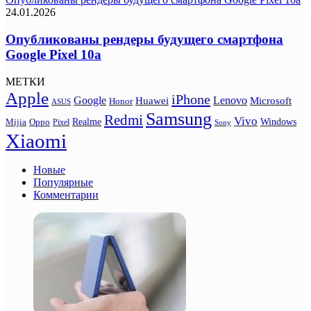
24.01.2026
Опубликованы рендеры будущего смартфона
Google Pixel 10a
МЕТКИ
Apple
iPhone
Google
Lenovo
Huawei
Microsoft
Honor
ASUS
Samsung
Redmi
Vivo
Realme
Oppo
Windows
Mijia
Pixel
Sony
Xiaomi
Новые
Популярные
Комментарии