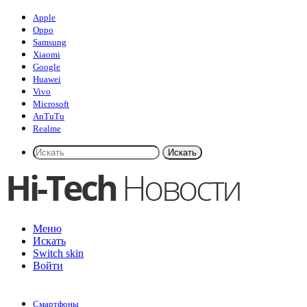
Apple
Oppo
Samsung
Xiaomi
Google
Huawei
Vivo
Microsoft
AnTuTu
Realme
Искать
Меню
Искать
Switch skin
Войти
Смартфоны