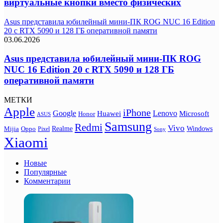
виртуальные кнопки вместо физических
Asus представила юбилейный мини-ПК ROG NUC 16 Edition
20 с RTX 5090 и 128 ГБ оперативной памяти
03.06.2026
Asus представила юбилейный мини-ПК ROG
NUC 16 Edition 20 с RTX 5090 и 128 ГБ
оперативной памяти
МЕТКИ
Apple
iPhone
Google
Lenovo
Huawei
Microsoft
Honor
ASUS
Samsung
Redmi
Vivo
Realme
Oppo
Windows
Mijia
Pixel
Sony
Xiaomi
Новые
Популярные
Комментарии